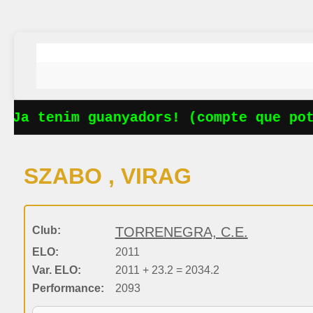
 Ja tenim guanyadors! (compte que pots
SZABO , VIRAG
Club:
TORRENEGRA, C.E.
ELO:
2011
Var. ELO:
2011 + 23.2 = 2034.2
Performance:
2093