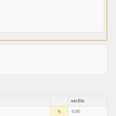
var.Elo
½
-0.80