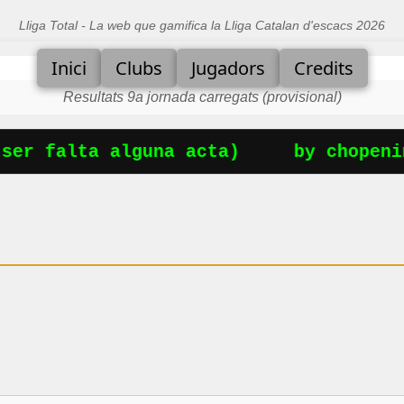
Lliga Total - La web que gamifica la Lliga Catalan d'escacs 2026
Inici
Clubs
Jugadors
Credits
Resultats 9a jornada carregats (provisional)
er falta alguna acta)
by chopenin