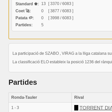
13
[ 3370 / 6083 ]
Standard ♚:
Coet 🚀:
0
[ 3877 / 6083 ]
Patata 🥔:
0
[ 3998 / 6083 ]
Partides:
5
La participació de SZABO , VIRAG a la lliga catalana su
La classificació ELO estableix la posició 1236 del rànq
Partides
Ronda-Tauler
Rival
TORRENT DI
1 - 3