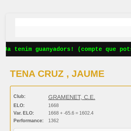
Ja tenim guanyadors! (compte que pots
TENA CRUZ , JAUME
Club:
GRAMENET, C.E.
ELO:
1668
Var. ELO:
1668 + -65.6 = 1602.4
Performance:
1362