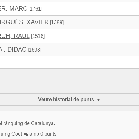
ER, MARC
[1761]
RGUÉS, XAVIER
[1389]
RCH, RAUL
[1516]
 , DIDAC
[1698]
Veure historial de punts
l rànquing de Catalunya.
uing Coet 🚀 amb 0 punts.