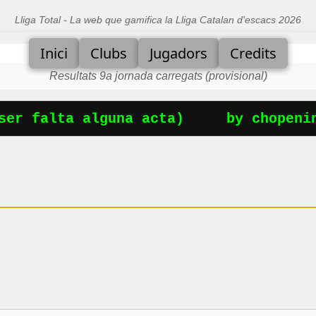
Lliga Total - La web que gamifica la Lliga Catalan d'escacs 2026
Inici
Clubs
Jugadors
Credits
Resultats 9a jornada carregats (provisional)
er falta alguna acta)
by chopenin