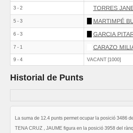
TORRES JAN
3 - 2
MARTIMPÉ BU
5 - 3
GARCIA PITA
6 - 3
CARAZO MILIA
7 - 1
9 - 4
VACANT [1000]
Historial de Punts
La suma de 12.4 punts permet ocupar la posició 3486 de
TENA CRUZ , JAUME figura en la posició 3958 del rànq