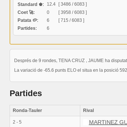
12.4
[ 3486 / 6083 ]
Standard ♚:
Coet 🚀:
0
[ 3958 / 6083 ]
Patata 🥔:
6
[ 715 / 6083 ]
Partides:
6
Després de 9 rondes, TENA CRUZ , JAUME ha disputat un 
La variació de -65.6 punts ELO el situa en la posició 59
Partides
Ronda-Tauler
Rival
MARTINEZ GU
2 - 5