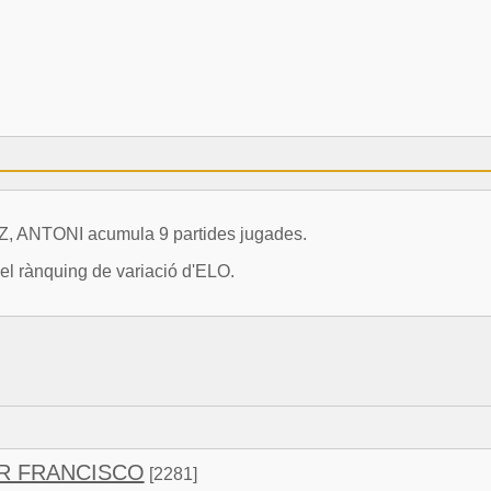
 ANTONI acumula 9 partides jugades.
el rànquing de variació d'ELO.
R FRANCISCO
[2281]