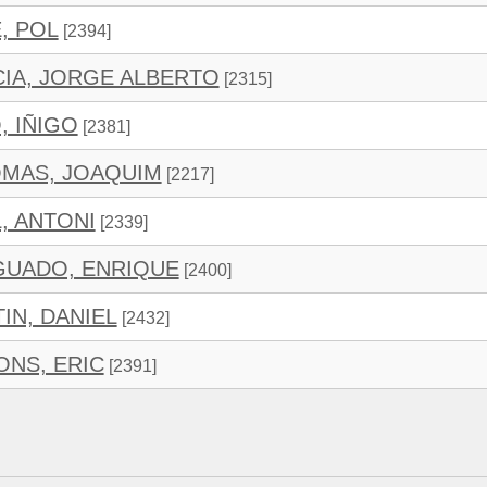
, POL
[2394]
IA, JORGE ALBERTO
[2315]
, IÑIGO
[2381]
MAS, JOAQUIM
[2217]
, ANTONI
[2339]
GUADO, ENRIQUE
[2400]
N, DANIEL
[2432]
NS, ERIC
[2391]