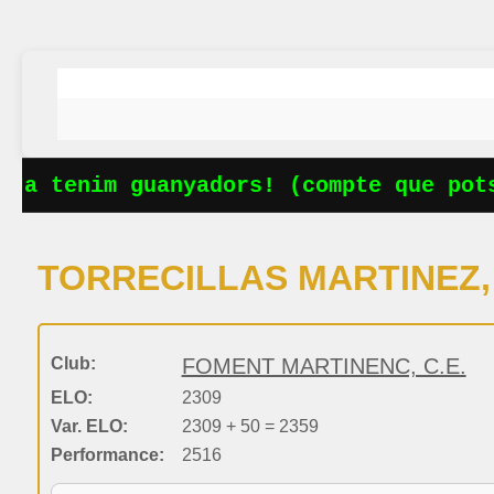
Ja tenim guanyadors! (compte que potse
TORRECILLAS MARTINEZ,
Club:
FOMENT MARTINENC, C.E.
ELO:
2309
Var. ELO:
2309 + 50 = 2359
Performance:
2516