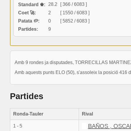
28.2
[ 366 / 6083 ]
Standard ♚:
Coet 🚀:
2
[ 1550 / 6083 ]
Patata 🥔:
0
[ 5852 / 6083 ]
Partides:
9
Amb 9 rondes ja disputades, TORRECILLAS MARTINEZ,
Amb aquests punts ELO (50), s'assoleix la posició 416 d
Partides
Ronda-Tauler
Rival
BAÑOS , OSCA
1 - 5