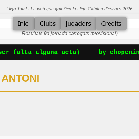
Lliga Total - La web que gamifica la Lliga Catalan d'escacs 2026
Inici
Clubs
Jugadors
Credits
Resultats 9a jornada carregats (provisional)
r falta alguna acta)
by chopening
 ANTONI