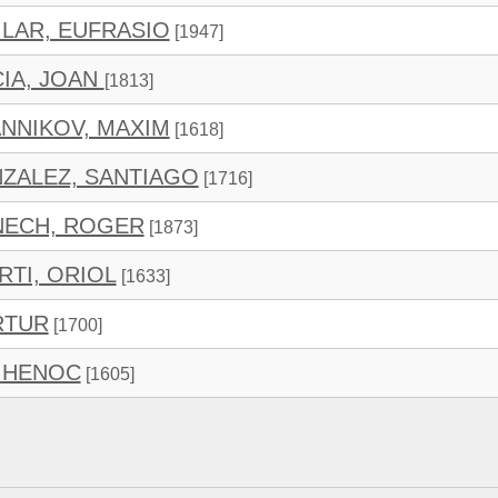
LAR, EUFRASIO
[1947]
IA, JOAN
[1813]
NNIKOV, MAXIM
[1618]
ZALEZ, SANTIAGO
[1716]
ECH, ROGER
[1873]
TI, ORIOL
[1633]
RTUR
[1700]
 HENOC
[1605]