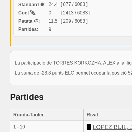
24.4
[ 877 / 6083 ]
Standard ♚:
Coet 🚀:
0
[ 2413 / 6083 ]
Patata 🥔:
11.5
[ 209 / 6083 ]
Partides:
9
La participació de TORRES KORKOZHA, ALEX a la lliga 
La suma de -28.8 punts ELO permet ocupar la posició 52
Partides
Ronda-Tauler
Rival
LOPEZ BUIL,
1 - 10