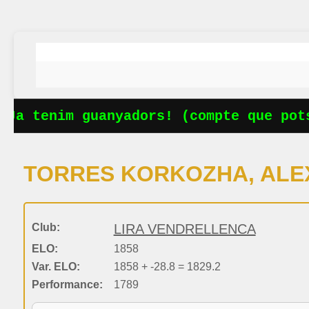
Ja tenim guanyadors! (compte que pots
TORRES KORKOZHA, ALE
Club:
LIRA VENDRELLENCA
ELO:
1858
Var. ELO:
1858 + -28.8 = 1829.2
Performance:
1789