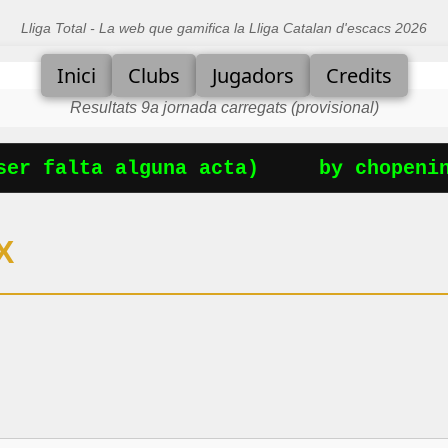
Lliga Total - La web que gamifica la Lliga Catalan d'escacs 2026
Inici
Clubs
Jugadors
Credits
Resultats 9a jornada carregats (provisional)
er falta alguna acta)
by chopening
X