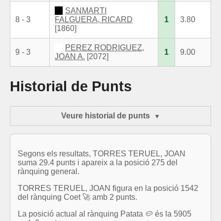
SANMARTI
8 - 3
FALGUERA, RICARD
1
3.80
[1860]
PEREZ RODRIGUEZ,
9 - 3
1
9.00
JOAN A.
[2072]
Historial de Punts
Veure historial de punts
Segons els resultats, TORRES TERUEL, JOAN
suma 29.4 punts i apareix a la posició 275 del
rànquing general.
TORRES TERUEL, JOAN figura en la posició 1542
del rànquing Coet 🚀 amb 2 punts.
La posició actual al rànquing Patata 🥔 és la 5905