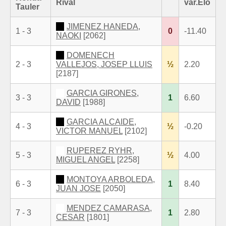
Rival
var.Elo
Tauler
JIMENEZ HANEDA,
1 - 3
0
-11.40
NAOKI
[2062]
DOMENECH
2 - 3
VALLEJOS, JOSEP LLUIS
½
2.20
[2187]
GARCIA GIRONES,
3 - 3
1
6.60
DAVID
[1988]
GARCIA ALCAIDE,
4 - 3
½
-0.20
VICTOR MANUEL
[2102]
RUPEREZ RYHR,
5 - 3
½
4.00
MIGUEL ANGEL
[2258]
MONTOYA ARBOLEDA,
6 - 3
1
8.40
JUAN JOSE
[2050]
MENDEZ CAMARASA,
7 - 3
1
2.80
CESAR
[1801]