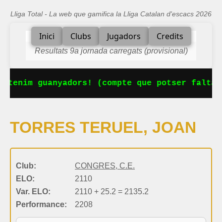
Lliga Total - La web que gamifica la Lliga Catalan d'escacs 2026
Inici
Clubs
Jugadors
Credits
Resultats 9a jornada carregats (provisional)
 tenim guanyadors! (compte que potser falta 
TORRES TERUEL, JOAN
Club:
CONGRES, C.E.
ELO:
2110
Var. ELO:
2110 + 25.2 = 2135.2
Performance:
2208