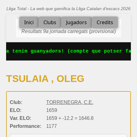
Lliga Total - La web que gamifica la Lliga Catalan d'escacs 2026
Inici
Clubs
Jugadors
Credits
Resultats 9a jornada carregats (provisional)
 Ja tenim guanyadors! (compte que potser falt
TSULAIA , OLEG
Club:
TORRENEGRA, C.E.
ELO:
1659
Var. ELO:
1659 + -12.2 = 1646.8
Performance:
1177