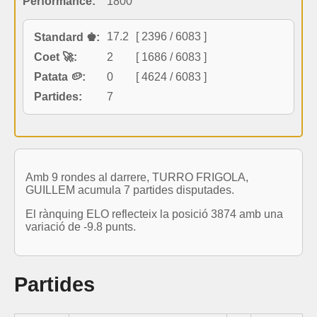
Performance:
1800
17.2
[ 2396 / 6083 ]
Standard ♚:
Coet 🚀:
2
[ 1686 / 6083 ]
Patata 🥔:
0
[ 4624 / 6083 ]
Partides:
7
Amb 9 rondes al darrere, TURRO FRIGOLA,
GUILLEM acumula 7 partides disputades.
El rànquing ELO reflecteix la posició 3874 amb una
variació de -9.8 punts.
Partides