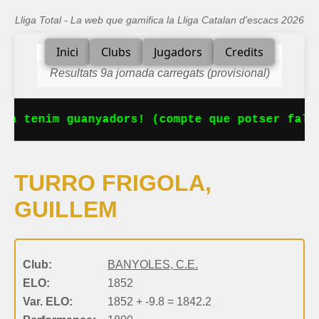
Lliga Total - La web que gamifica la Lliga Catalan d'escacs 2026
Inici
Clubs
Jugadors
Credits
Resultats 9a jornada carregats (provisional)
Ja tenim guanyadors! (compte que potser falt
TURRO FRIGOLA,
GUILLEM
Club:
BANYOLES, C.E.
ELO:
1852
Var. ELO:
1852 + -9.8 = 1842.2