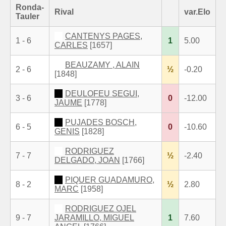
Ronda-
Rival
var.Elo
Tauler
CANTENYS PAGES,
1 - 6
1
5.00
CARLES
[1657]
BEAUZAMY , ALAIN
2 - 6
½
-0.20
[1848]
DEULOFEU SEGUI,
3 - 6
0
-12.00
JAUME
[1778]
PUJADES BOSCH,
6 - 5
0
-10.60
GENIS
[1828]
RODRIGUEZ
7 - 7
½
-2.40
DELGADO, JOAN
[1766]
PIQUER GUADAMURO,
8 - 2
½
2.80
MARC
[1958]
RODRIGUEZ OJEL
9 - 7
JARAMILLO, MIGUEL
1
7.60