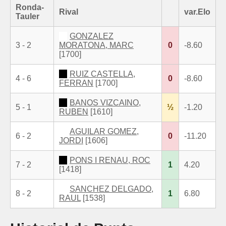
Ronda-
Rival
var.Elo
Tauler
GONZALEZ
3 - 2
MORATONA, MARC
0
-8.60
[1700]
RUIZ CASTELLA,
4 - 6
0
-8.60
FERRAN
[1700]
BANOS VIZCAINO,
5 - 1
½
-1.20
RUBEN
[1610]
AGUILAR GOMEZ,
6 - 2
0
-11.20
JORDI
[1606]
PONS I RENAU, ROC
7 - 2
1
4.20
[1418]
SANCHEZ DELGADO,
8 - 2
1
6.80
RAUL
[1538]