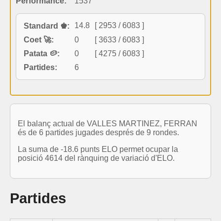
Performance:
1537
14.8
[ 2953 / 6083 ]
Standard ♚:
Coet 🚀:
0
[ 3633 / 6083 ]
Patata 🥔:
0
[ 4275 / 6083 ]
Partides:
6
El balanç actual de VALLES MARTINEZ, FERRAN
és de 6 partides jugades després de 9 rondes.
La suma de -18.6 punts ELO permet ocupar la
posició 4614 del rànquing de variació d'ELO.
Partides