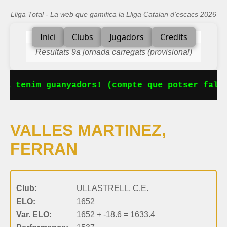
Lliga Total - La web que gamifica la Lliga Catalan d'escacs 2026
Inici
Clubs
Jugadors
Credits
Resultats 9a jornada carregats (provisional)
Ja tenim guanyadors! (compte que potser falta
VALLES MARTINEZ,
FERRAN
Club:
ULLASTRELL, C.E.
ELO:
1652
Var. ELO:
1652 + -18.6 = 1633.4