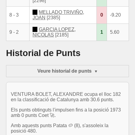
[2298]
MELLADO TRIVIÑO,
8 - 3
0
-9.20
JOAN
[2385]
GARCIA LOPEZ,
9 - 2
1
5.60
NICOLAS
[2185]
Historial de Punts
Veure historial de punts
VENTURA BOLET, ALEXANDRE ocupa el lloc 182
en la classificació de Catalunya amb 30.6 punts.
Els punts obtinguts l'impulsen fins a la posició 1973
amb 0 punts Coet 🚀.
Amb aquests punts Patata 🥔 (8), s'assoleix la
posició 480.