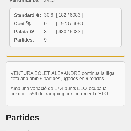
Performance:
2425
30.6
[ 182 / 6083 ]
Standard ♚:
Coet 🚀:
0
[ 1973 / 6083 ]
Patata 🥔:
8
[ 480 / 6083 ]
Partides:
9
VENTURA BOLET, ALEXANDRE continua la lliga
catalana amb 9 partides jugades en 9 rondes.
Amb una variació de 17.4 punts ELO, ocupa la
posició 1554 del rànquing per increment d'ELO.
Partides