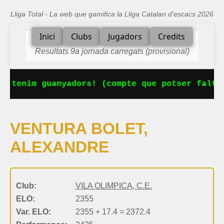
Lliga Total - La web que gamifica la Lliga Catalan d'escacs 2026
Inici
Clubs
Jugadors
Credits
Resultats 9a jornada carregats (provisional)
a tenim guanyadors! (compte que potser falta 
VENTURA BOLET,
ALEXANDRE
Club:
VILA OLIMPICA, C.E.
ELO:
2355
Var. ELO:
2355 + 17.4 = 2372.4