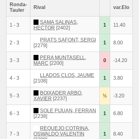
Ronda-
Rival
var.Elo
Tauler
SAMA SALINAS,
1 - 3
1
11.40
HECTOR
[2402]
PRATS SAFONT, SERGI
2 - 3
1
8.00
[2279]
PERA MUNTASELL,
3 - 3
0
-14.20
MARC
[2200]
LLADOS CLOS, JAUME
4 - 3
1
3.80
[2108]
BOIXADER ARBO,
5 - 3
½
-3.20
XAVIER
[2237]
SOLE PIJUAN, FERRAN
6 - 3
1
6.80
[2238]
REQUEJO COTRINA,
7 - 3
OSWALDO VALENTIN
1
8.40