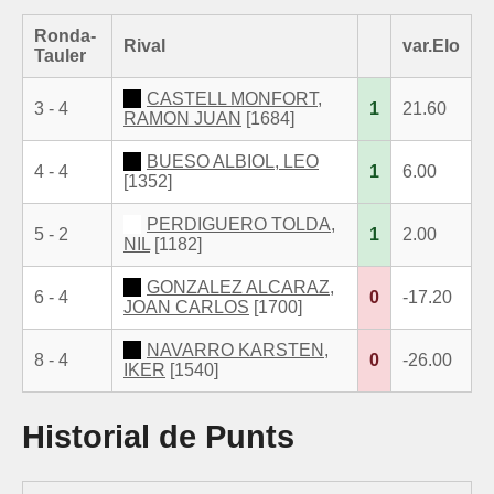
Ronda-
Rival
var.Elo
Tauler
CASTELL MONFORT,
3 - 4
1
21.60
RAMON JUAN
[1684]
BUESO ALBIOL, LEO
4 - 4
1
6.00
[1352]
PERDIGUERO TOLDA,
5 - 2
1
2.00
NIL
[1182]
GONZALEZ ALCARAZ,
6 - 4
0
-17.20
JOAN CARLOS
[1700]
NAVARRO KARSTEN,
8 - 4
0
-26.00
IKER
[1540]
Historial de Punts