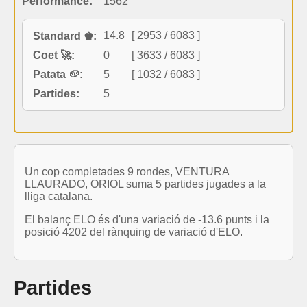
Performance:
1562
14.8
[ 2953 / 6083 ]
Standard ♚:
Coet 🚀:
0
[ 3633 / 6083 ]
Patata 🥔:
5
[ 1032 / 6083 ]
Partides:
5
Un cop completades 9 rondes, VENTURA
LLAURADO, ORIOL suma 5 partides jugades a la
lliga catalana.
El balanç ELO és d'una variació de -13.6 punts i la
posició 4202 del rànquing de variació d'ELO.
Partides