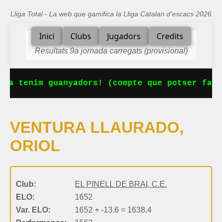
Lliga Total - La web que gamifica la Lliga Catalan d'escacs 2026
Inici
Clubs
Jugadors
Credits
Resultats 9a jornada carregats (provisional)
 Ja tenim guanyadors! (compte que potser falt
VENTURA LLAURADO,
ORIOL
Club:
EL PINELL DE BRAI, C.E.
ELO:
1652
Var. ELO:
1652 + -13.6 = 1638.4