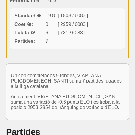
Performance:
1653
19.8
[ 1808 / 6083 ]
Standard ♚:
Coet 🚀:
0
[ 2959 / 6083 ]
Patata 🥔:
6
[ 781 / 6083 ]
Partides:
7
Un cop completades 9 rondes, VIAPLANA
PUIGDOMENECH, SANTI suma 7 partides jugades
a la lliga catalana.
Actualment, VIAPLANA PUIGDOMENECH, SANTI
suma una variació de -0.6 punts ELO i es troba a la
posició 2953-2954 del rànquing de variació d'ELO.
Partides