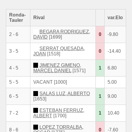
Ronda-
Rival
var.Elo
Tauler
BEGARA RODRIGUEZ,
2 - 6
0
-9.80
DAVID
[1699]
SERRAT QUESADA,
3 - 5
0
-14.40
JOAN
[1518]
JIMENEZ GIMENO,
4 - 5
1
6.80
MARCEL DANIEL
[1571]
5 - 5
VACANT [1000]
5.00
SALAS LUZ, ALBERTO
6 - 5
1
9.00
[1653]
ESTEBAN FERRUZ,
7 - 2
1
10.40
ALBERT
[1700]
LOPEZ TORRALBA,
8 - 6
0
-7.60