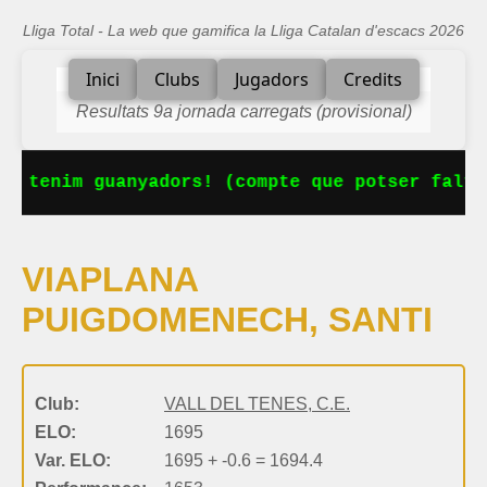
Lliga Total - La web que gamifica la Lliga Catalan d'escacs 2026
Inici
Clubs
Jugadors
Credits
Resultats 9a jornada carregats (provisional)
Ja tenim guanyadors! (compte que potser falta
VIAPLANA
PUIGDOMENECH, SANTI
Club:
VALL DEL TENES, C.E.
ELO:
1695
Var. ELO:
1695 + -0.6 = 1694.4