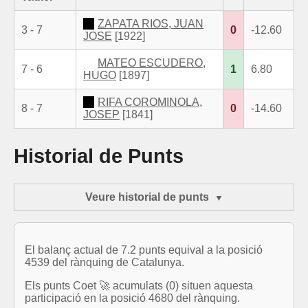
ZAPATA RIOS, JUAN
3 - 7
0
-12.60
JOSE
[1922]
MATEO ESCUDERO,
7 - 6
1
6.80
HUGO
[1897]
RIFA COROMINOLA,
8 - 7
0
-14.60
JOSEP
[1841]
Historial de Punts
Veure historial de punts
El balanç actual de 7.2 punts equival a la posició
4539 del rànquing de Catalunya.
Els punts Coet 🚀 acumulats (0) situen aquesta
participació en la posició 4680 del rànquing.