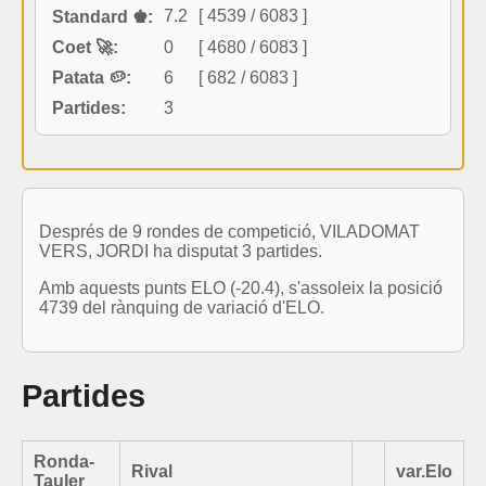
7.2
[ 4539 / 6083 ]
Standard ♚:
Coet 🚀:
0
[ 4680 / 6083 ]
Patata 🥔:
6
[ 682 / 6083 ]
Partides:
3
Després de 9 rondes de competició, VILADOMAT
VERS, JORDI ha disputat 3 partides.
Amb aquests punts ELO (-20.4), s'assoleix la posició
4739 del rànquing de variació d'ELO.
Partides
Ronda-
Rival
var.Elo
Tauler