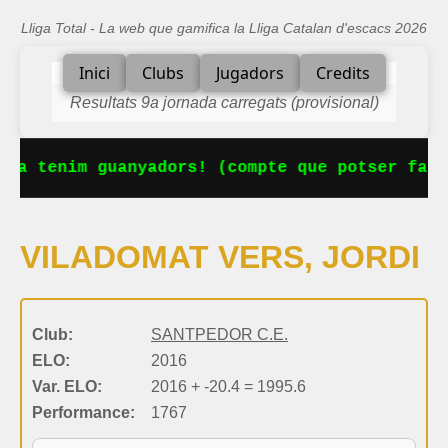
Lliga Total - La web que gamifica la Lliga Catalan d'escacs 2026
Inici
Clubs
Jugadors
Credits
Resultats 9a jornada carregats (provisional)
 Ja tenim guanyadors! (compte que potser falt
VILADOMAT VERS, JORDI
Club:
SANTPEDOR C.E.
ELO:
2016
Var. ELO:
2016 + -20.4 = 1995.6
Performance:
1767