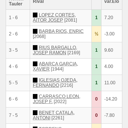
Rival
var.Elo
Tauler
LOPEZ CORTES,
1 - 6
1
7.20
AITOR JOSEP
[2081]
BARBA RIOS, ENRIC
2 - 6
½
-3.00
[2068]
RIUS BARGALLO,
3 - 5
1
9.60
JOSEP RAMON
[2169]
ABARCA GARCIA,
4 - 6
1
4.00
XAVIER
[1944]
IGLESIAS OJEDA,
5 - 5
1
11.00
FERNANDO
[2216]
CARRASCO LEON,
6 - 6
0
-14.20
JOSEP F.
[2022]
BENET CATALA,
7 - 5
0
-7.80
ANTONI
[2261]