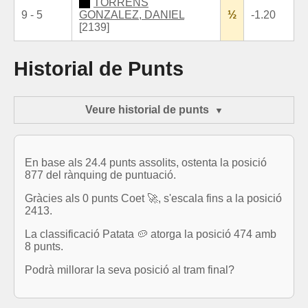
TORRENS
9 - 5
GONZALEZ, DANIEL
½
-1.20
[2139]
Historial de Punts
Veure historial de punts
En base als 24.4 punts assolits, ostenta la posició
877 del rànquing de puntuació.
Gràcies als 0 punts Coet 🚀, s'escala fins a la posició
2413.
La classificació Patata 🥔 atorga la posició 474 amb
8 punts.
Podrà millorar la seva posició al tram final?