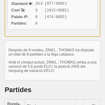
24.4
[ 877 / 6083 ]
Standard ♚:
Coet 🚀:
0
[ 2413 / 6083 ]
Patata 🥔:
8
[ 474 / 6083 ]
Partides:
8
Després de 9 rondes, ZINKL , THOMAS ha disputat
un total de 8 partides a la lliga catalana.
Amb el còmput actual, ZINKL , THOMAS arriba a una
variació de 5.6 punts ELO i la posició 2405 del
rànquing de variació d'ELO.
Partides
Ronda-