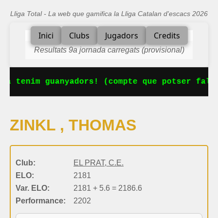
Lliga Total - La web que gamifica la Lliga Catalan d'escacs 2026
Inici
Clubs
Jugadors
Credits
Resultats 9a jornada carregats (provisional)
Ja tenim guanyadors! (compte que potser falta
ZINKL , THOMAS
Club:
EL PRAT, C.E.
ELO:
2181
Var. ELO:
2181 + 5.6 = 2186.6
Performance:
2202