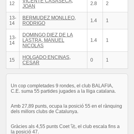
VICENTE CASASECA,
12
2.8
2
JOAN
13-
BERMUDEZ MONLLEO,
1.4
1
14
RODRIGO
DOMINGO DIEZ DE LA
13-
LASTRA, MANUEL
1.4
1
14
NICOLAS
HOLGADO ENCINAS,
15
0
1
CESAR
Un cop completades 9 rondes, el club BALAFIA,
C.E. suma 55 partides jugades a la lliga catalana.
Amb 27,89 punts, ocupa la posició 55 en el rànquing
dels millors clubs de Catalunya.
Gràcies als 4,55 punts Coet 🚀, el club escala fins a
la posició 47.