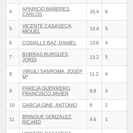
APARICIO BAÑERES,
4
16.4
6
CARLOS
VICENTE CASASECA,
5
14.4
5
MIQUEL
6
COSIALLS BAZ, DANIEL
13.6
4
BORRAS BURGUES,
7
13.2
5
JORDI
VIRGILI SANROMA, JOSEP
8
11.2
4
Mª
PAREJA GUERRERO,
9
8.8
4
FRANCISCO JAVIER
10
GARCIA GINE, ANTONIO
6
2
BRINGUE GONZALEZ,
11
4.6
1
RICARD