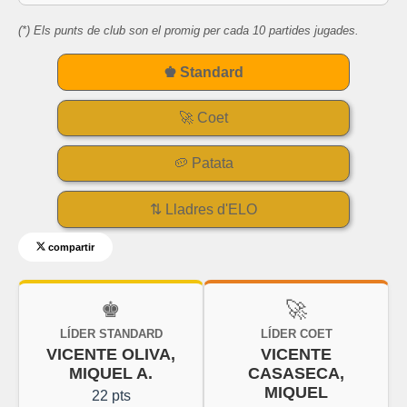
(*) Els punts de club son el promig per cada 10 partides jugades.
♚ Standard
🚀 Coet
🥔 Patata
⇅ Lladres d'ELO
compartir
♚
🚀
LÍDER STANDARD
LÍDER COET
VICENTE OLIVA,
VICENTE
MIQUEL A.
CASASECA,
MIQUEL
22 pts