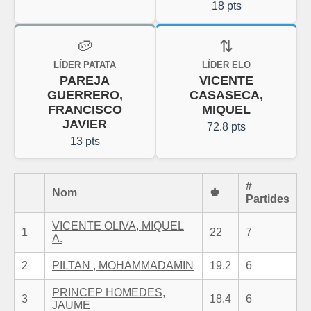
18 pts
🥔
⇅
LÍDER PATATA
LÍDER ELO
PAREJA
VICENTE
GUERRERO,
CASASECA,
FRANCISCO
MIQUEL
JAVIER
72.8 pts
13 pts
#
Nom
♚
Partides
VICENTE OLIVA, MIQUEL
1
22
7
A.
2
PILTAN , MOHAMMADAMIN
19.2
6
PRINCEP HOMEDES,
3
18.4
6
JAUME