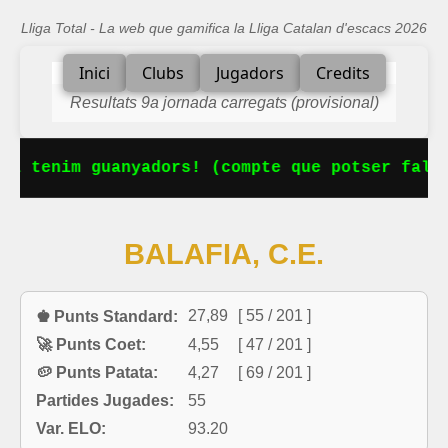
Lliga Total - La web que gamifica la Lliga Catalan d'escacs 2026
Inici
Clubs
Jugadors
Credits
Resultats 9a jornada carregats (provisional)
Ja tenim guanyadors! (compte que potser falta
BALAFIA, C.E.
27,89
[ 55 / 201 ]
♚ Punts Standard:
🚀 Punts Coet:
4,55
[ 47 / 201 ]
🥔 Punts Patata:
4,27
[ 69 / 201 ]
Partides Jugades:
55
Var. ELO:
93.20