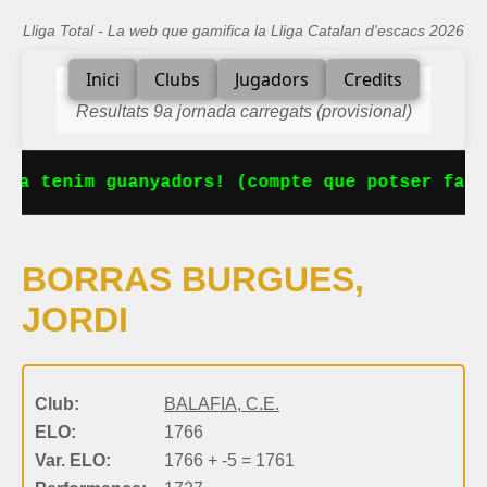
Lliga Total - La web que gamifica la Lliga Catalan d'escacs 2026
Inici
Clubs
Jugadors
Credits
Resultats 9a jornada carregats (provisional)
 Ja tenim guanyadors! (compte que potser falt
BORRAS BURGUES,
JORDI
Club:
BALAFIA, C.E.
ELO:
1766
Var. ELO:
1766 + -5 = 1761