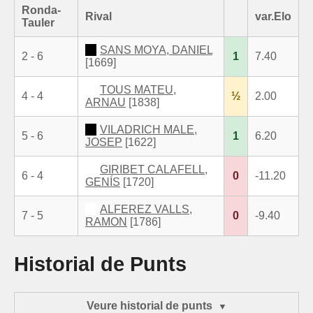
Ronda-
Rival
var.Elo
Tauler
SANS MOYA, DANIEL
2 - 6
1
7.40
[1669]
TOUS MATEU,
4 - 4
½
2.00
ARNAU
[1838]
VILADRICH MALE,
5 - 6
1
6.20
JOSEP
[1622]
GIRIBET CALAFELL,
6 - 4
0
-11.20
GENÍS
[1720]
ALFEREZ VALLS,
7 - 5
0
-9.40
RAMON
[1786]
Historial de Punts
Veure historial de punts