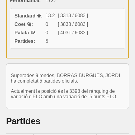
Performance:
1727
13.2
[ 3313 / 6083 ]
Standard ♚:
Coet 🚀:
0
[ 3838 / 6083 ]
Patata 🥔:
0
[ 4031 / 6083 ]
Partides:
5
Superades 9 rondes, BORRAS BURGUES, JORDI
ha completat 5 partides oficials.
Actualment la posició és la 3393 del rànquing de
variació d'ELO amb una variació de -5 punts ELO.
Partides