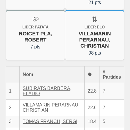
21 pts
🥔
⇅
LÍDER PATATA
LÍDER ELO
ROIGET PLA,
VILLAMARIN
ROBERT
PERARNAU,
CHRISTIAN
7 pts
98 pts
#
Nom
♚
Partides
SUBIRATS BARBERA,
1
22.8
7
ELADIO
VILLAMARIN PERARNAU,
2
22.6
7
CHRISTIAN
3
TOMAS FRANCH, SERGI
18.4
5