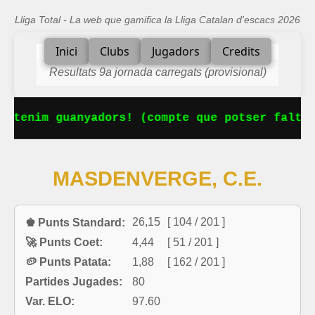
Lliga Total - La web que gamifica la Lliga Catalan d'escacs 2026
Inici
Clubs
Jugadors
Credits
Resultats 9a jornada carregats (provisional)
a tenim guanyadors! (compte que potser falta 
MASDENVERGE, C.E.
26,15
[ 104 / 201 ]
♚ Punts Standard:
🚀 Punts Coet:
4,44
[ 51 / 201 ]
🥔 Punts Patata:
1,88
[ 162 / 201 ]
Partides Jugades:
80
Var. ELO:
97.60