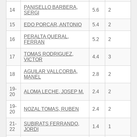
PANISELLO BARBERA,
14
5.6
2
SERGI
15
EDO PORCAR, ANTONIO
5.4
2
PERALTA QUERAL,
16
5.2
2
FERRAN
TOMAS RODRIGUEZ,
17
4.4
3
VICTOR
AGUILAR VALLCORBA,
18
2.8
2
MANEL
19-
ALOMA LECHE, JOSEP M.
2.4
2
20
19-
NOZAL TOMAS, RUBEN
2.4
2
20
21-
SUBIRATS FERRANDO,
1.4
1
22
JORDI