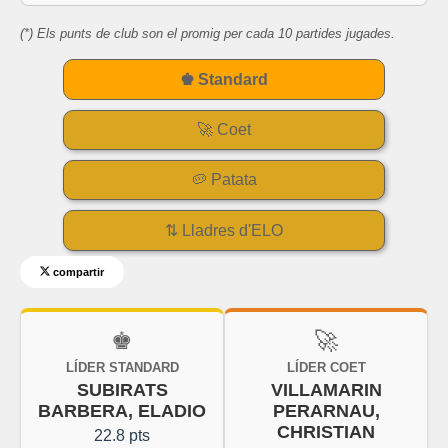
(*) Els punts de club son el promig per cada 10 partides jugades.
♚ Standard
🚀 Coet
🥔 Patata
⇅ Lladres d'ELO
compartir
♚
🚀
LÍDER STANDARD
LÍDER COET
SUBIRATS
VILLAMARIN
BARBERA, ELADIO
PERARNAU,
CHRISTIAN
22.8 pts