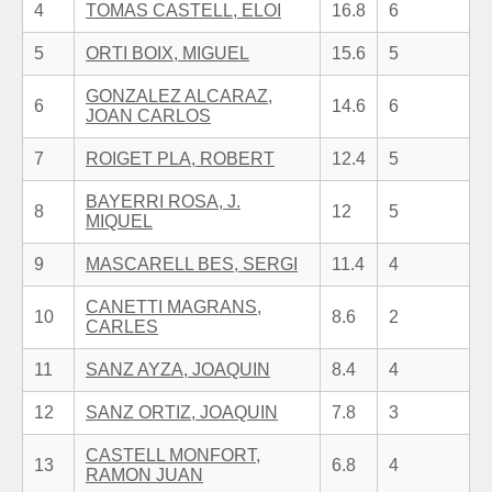
4
TOMAS CASTELL, ELOI
16.8
6
5
ORTI BOIX, MIGUEL
15.6
5
GONZALEZ ALCARAZ,
6
14.6
6
JOAN CARLOS
7
ROIGET PLA, ROBERT
12.4
5
BAYERRI ROSA, J.
8
12
5
MIQUEL
9
MASCARELL BES, SERGI
11.4
4
CANETTI MAGRANS,
10
8.6
2
CARLES
11
SANZ AYZA, JOAQUIN
8.4
4
12
SANZ ORTIZ, JOAQUIN
7.8
3
CASTELL MONFORT,
13
6.8
4
RAMON JUAN