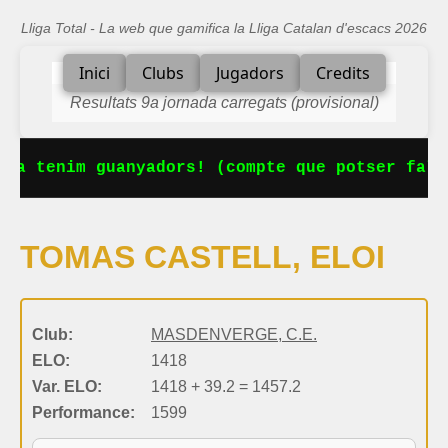
Lliga Total - La web que gamifica la Lliga Catalan d'escacs 2026
Inici
Clubs
Jugadors
Credits
Resultats 9a jornada carregats (provisional)
 Ja tenim guanyadors! (compte que potser falt
TOMAS CASTELL, ELOI
Club:
MASDENVERGE, C.E.
ELO:
1418
Var. ELO:
1418 + 39.2 = 1457.2
Performance:
1599