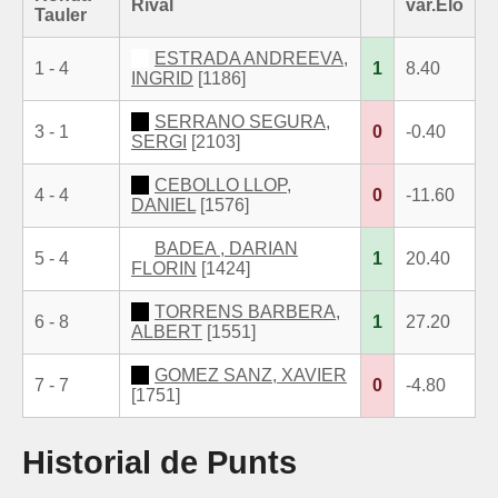
Rival
var.Elo
Tauler
ESTRADA ANDREEVA,
1 - 4
1
8.40
INGRID
[1186]
SERRANO SEGURA,
3 - 1
0
-0.40
SERGI
[2103]
CEBOLLO LLOP,
4 - 4
0
-11.60
DANIEL
[1576]
BADEA , DARIAN
5 - 4
1
20.40
FLORIN
[1424]
TORRENS BARBERA,
6 - 8
1
27.20
ALBERT
[1551]
GOMEZ SANZ, XAVIER
7 - 7
0
-4.80
[1751]
Historial de Punts