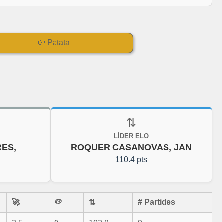
🥔 Patata
⇅
LÍDER ELO
ES,
ROQUER CASANOVAS, JAN
110.4 pts
🚀
🥔
# Partides
⇅