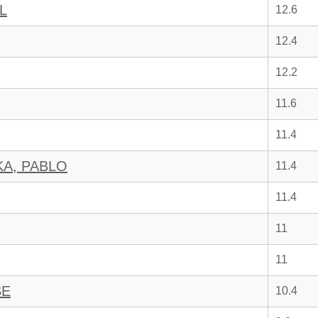
L
12.6
12.4
12.2
11.6
11.4
A, PABLO
11.4
11.4
11
11
SE
10.4