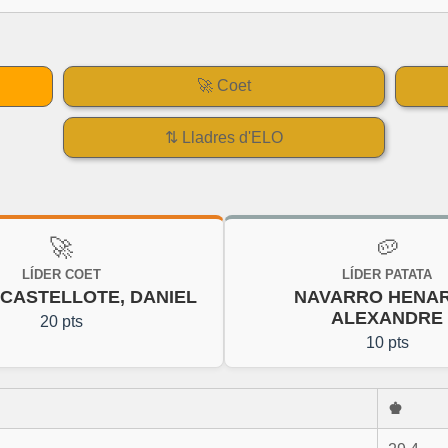
🚀 Coet
⇅ Lladres d'ELO
🚀
🥔
LÍDER COET
LÍDER PATATA
 CASTELLOTE, DANIEL
NAVARRO HENAR
ALEXANDRE
20 pts
10 pts
♚