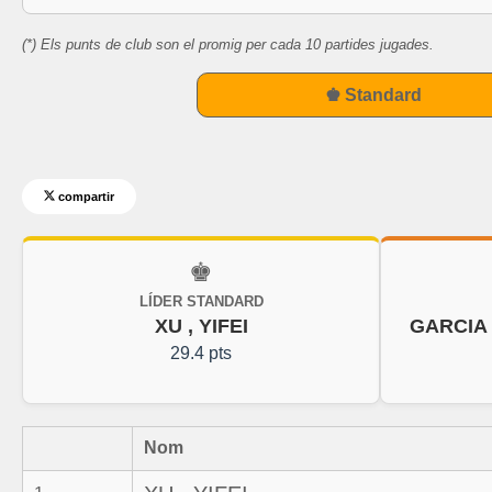
(*) Els punts de club son el promig per cada 10 partides jugades.
♚ Standard
compartir
♚
LÍDER STANDARD
XU , YIFEI
GARCIA
29.4 pts
Nom