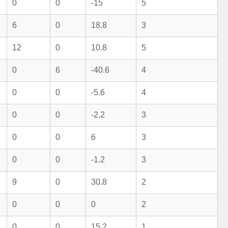
0
0
-15
5
6
0
18.8
3
12
0
10.8
5
0
6
-40.6
4
0
0
-5.6
4
0
0
-2.2
3
0
0
6
3
0
0
-1.2
3
9
0
30.8
2
0
0
0
2
0
0
15.2
1