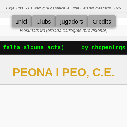
Lliga Total - La web que gamifica la Lliga Catalan d'escacs 2026
Inici
Clubs
Jugadors
Credits
Resultats 9a jornada carregats (provisional)
ta alguna acta)
by chopenings.com
PEONA I PEO, C.E.