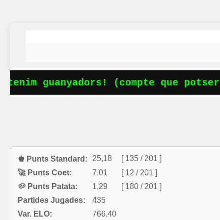
nim guanyadors! (compte que potser fal
25,18
[ 135 / 201 ]
♚ Punts Standard:
🚀 Punts Coet:
7,01
[ 12 / 201 ]
🥔 Punts Patata:
1,29
[ 180 / 201 ]
Partides Jugades:
435
Var. ELO:
766.40