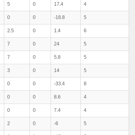
5
0
17.4
4
0
0
-18.8
5
2.5
0
1.4
6
7
0
24
5
7
0
5.8
5
3
0
14
5
0
0
-33.4
8
0
0
8.6
4
0
0
7.4
4
2
0
-6
5