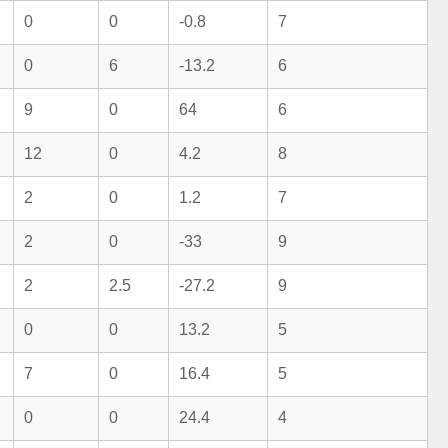
0
0
-0.8
7
0
6
-13.2
6
9
0
64
6
12
0
4.2
8
2
0
1.2
7
2
0
-33
9
2
2.5
-27.2
9
0
0
13.2
5
7
0
16.4
5
0
0
24.4
4