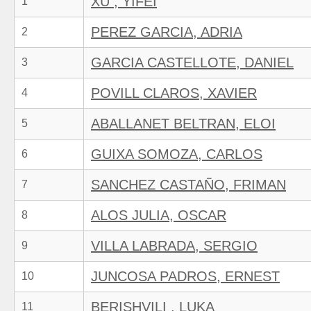
XU , YIFEI
1
PEREZ GARCIA, ADRIA
2
GARCIA CASTELLOTE, DANIEL
3
POVILL CLAROS, XAVIER
4
ABALLANET BELTRAN, ELOI
5
GUIXA SOMOZA, CARLOS
6
SANCHEZ CASTAÑO, FRIMAN
7
ALOS JULIA, OSCAR
8
VILLA LABRADA, SERGIO
9
JUNCOSA PADROS, ERNEST
10
BERISHVILI , LUKA
11