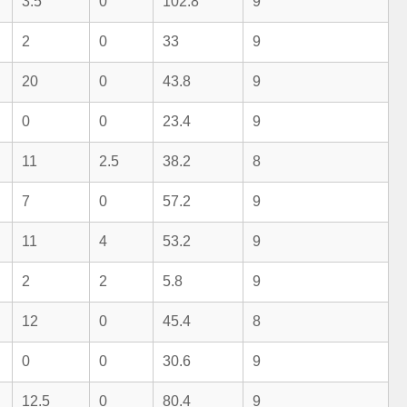
3.5
0
102.8
9
2
0
33
9
20
0
43.8
9
0
0
23.4
9
11
2.5
38.2
8
7
0
57.2
9
11
4
53.2
9
2
2
5.8
9
12
0
45.4
8
0
0
30.6
9
12.5
0
80.4
9