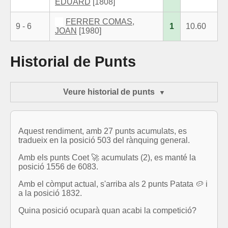
EDUARD
[1808]
FERRER COMAS,
9 - 6
1
10.60
JOAN
[1980]
Historial de Punts
Veure historial de punts
Aquest rendiment, amb 27 punts acumulats, es
tradueix en la posició 503 del rànquing general.
Amb els punts Coet 🚀 acumulats (2), es manté la
posició 1556 de 6083.
Amb el còmput actual, s'arriba als 2 punts Patata 🥔 i
a la posició 1832.
Quina posició ocuparà quan acabi la competició?