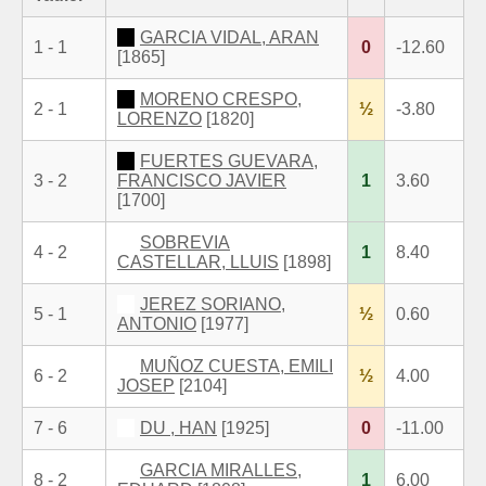
GARCIA VIDAL, ARAN
1 - 1
0
-12.60
[1865]
MORENO CRESPO,
2 - 1
½
-3.80
LORENZO
[1820]
FUERTES GUEVARA,
3 - 2
FRANCISCO JAVIER
1
3.60
[1700]
SOBREVIA
4 - 2
1
8.40
CASTELLAR, LLUIS
[1898]
JEREZ SORIANO,
5 - 1
½
0.60
ANTONIO
[1977]
MUÑOZ CUESTA, EMILI
6 - 2
½
4.00
JOSEP
[2104]
7 - 6
DU , HAN
[1925]
0
-11.00
GARCIA MIRALLES,
8 - 2
1
6.00