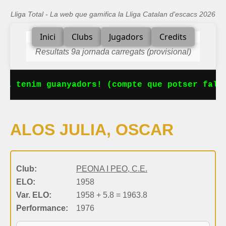
Lliga Total - La web que gamifica la Lliga Catalan d'escacs 2026
Inici
Clubs
Jugadors
Credits
Resultats 9a jornada carregats (provisional)
Ja tenim guanyadors! (compte que potser falta
ALOS JULIA, OSCAR
Club:
PEONA I PEO, C.E.
ELO:
1958
Var. ELO:
1958 + 5.8 = 1963.8
Performance:
1976