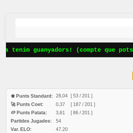
a tenim guanyadors! (compte que potse
28,04
[ 53 / 201 ]
♚ Punts Standard:
🚀 Punts Coet:
0,37
[ 187 / 201 ]
🥔 Punts Patata:
3,61
[ 86 / 201 ]
Partides Jugades:
54
Var. ELO:
47.20