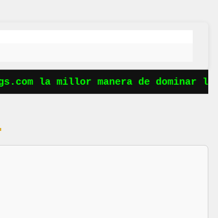
.com la millor manera de dominar les 
.