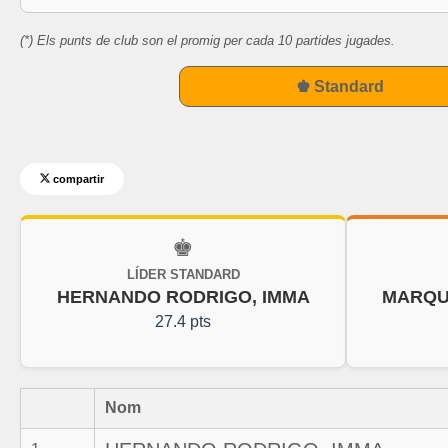
(*) Els punts de club son el promig per cada 10 partides jugades.
♚ Standard
compartir
♚
LÍDER STANDARD
HERNANDO RODRIGO, IMMA
MARQU
27.4 pts
Nom