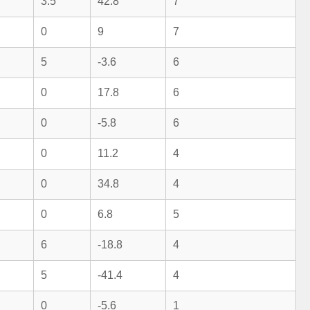
3.5
42.8
7
0
9
7
5
-3.6
6
0
17.8
6
0
-5.8
6
0
11.2
4
0
34.8
4
0
6.8
5
6
-18.8
4
5
-41.4
4
0
-5.6
1