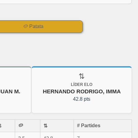
🥔 Patata
⇅
LÍDER ELO
UAN M.
HERNANDO RODRIGO, IMMA
42.8 pts

🥔
# Partides
⇅