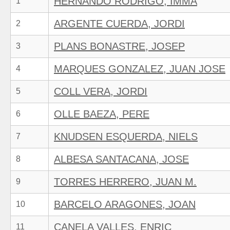
HERNANDO RODRIGO, IMMA
1
ARGENTE CUERDA, JORDI
2
PLANS BONASTRE, JOSEP
3
MARQUES GONZALEZ, JUAN JOSE
4
COLL VERA, JORDI
5
OLLE BAEZA, PERE
6
KNUDSEN ESQUERDA, NIELS
7
ALBESA SANTACANA, JOSE
8
TORRES HERRERO, JUAN M.
9
BARCELO ARAGONES, JOAN
10
CANELA VALLES, ENRIC
11