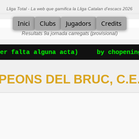
Lliga Total - La web que gamifica la Lliga Catalan d'escacs 2026
Inici
Clubs
Jugadors
Credits
Resultats 9a jornada carregats (provisional)
r falta alguna acta)
by chopenings
PEONS DEL BRUC, C.E