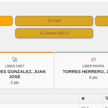
🚀 Coet
⇅ Lladres d'ELO
🚀
🥔
LÍDER COET
LÍDER PATATA
ES GONZALEZ, JUAN
TORRES HERRERO, J
JOSE
6 pts
2 pts

♚