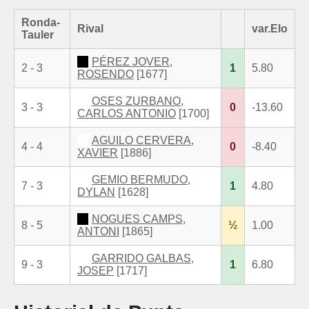
Ronda-
Rival
var.Elo
Tauler
PÉREZ JOVER,
2 - 3
1
5.80
ROSENDO
[1677]
OSES ZURBANO,
3 - 3
0
-13.60
CARLOS ANTONIO
[1700]
AGUILO CERVERA,
4 - 4
0
-8.40
XAVIER
[1886]
GEMIO BERMUDO,
7 - 3
1
4.80
DYLAN
[1628]
NOGUES CAMPS,
8 - 5
½
1.00
ANTONI
[1865]
GARRIDO GALBAS,
9 - 3
1
6.80
JOSEP
[1717]