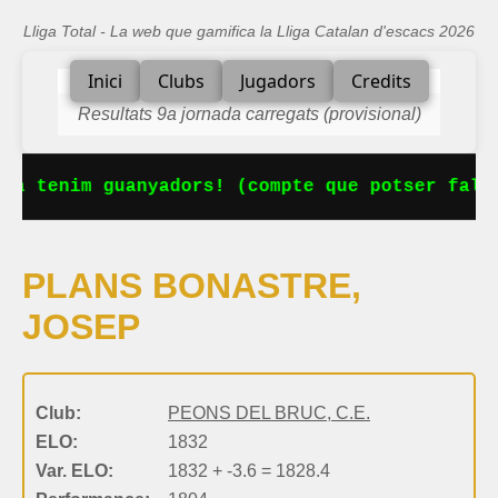
Lliga Total - La web que gamifica la Lliga Catalan d'escacs 2026
Inici
Clubs
Jugadors
Credits
Resultats 9a jornada carregats (provisional)
Ja tenim guanyadors! (compte que potser falta
PLANS BONASTRE,
JOSEP
Club:
PEONS DEL BRUC, C.E.
ELO:
1832
Var. ELO:
1832 + -3.6 = 1828.4