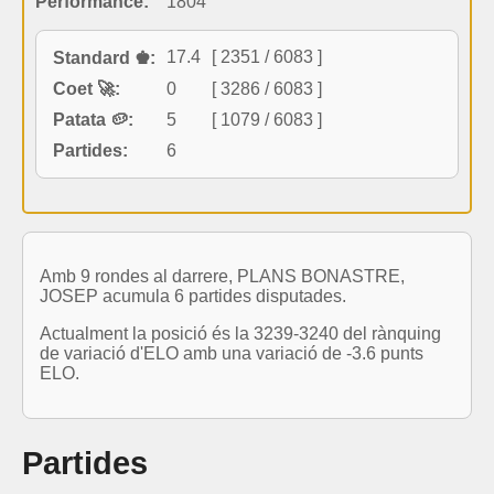
Performance:
1804
17.4
[ 2351 / 6083 ]
Standard ♚:
Coet 🚀:
0
[ 3286 / 6083 ]
Patata 🥔:
5
[ 1079 / 6083 ]
Partides:
6
Amb 9 rondes al darrere, PLANS BONASTRE,
JOSEP acumula 6 partides disputades.
Actualment la posició és la 3239-3240 del rànquing
de variació d'ELO amb una variació de -3.6 punts
ELO.
Partides