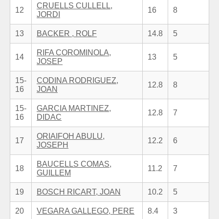
CRUELLS CULLELL,
12
16
8
JORDI
13
BACKER , ROLF
14.8
5
RIFA COROMINOLA,
14
13
5
JOSEP
15-
CODINA RODRIGUEZ,
12.8
8
16
JOAN
15-
GARCIA MARTINEZ,
12.8
7
16
DIDAC
ORIAIFOH ABULU,
17
12.2
6
JOSEPH
BAUCELLS COMAS,
18
11.2
7
GUILLEM
19
BOSCH RICART, JOAN
10.2
5
20
VEGARA GALLEGO, PERE
8.4
3