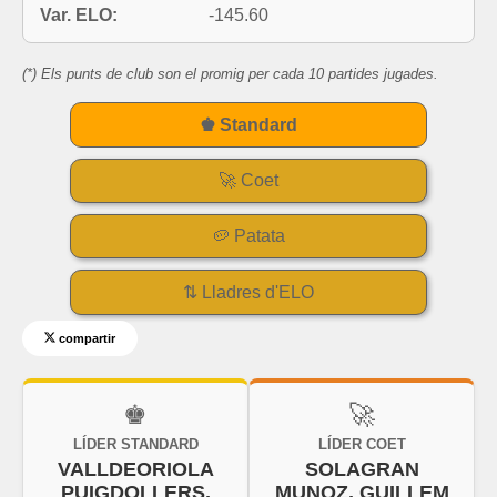
Var. ELO:
-145.60
(*) Els punts de club son el promig per cada 10 partides jugades.
♚ Standard
🚀 Coet
🥔 Patata
⇅ Lladres d'ELO
compartir
♚
🚀
LÍDER STANDARD
LÍDER COET
VALLDEORIOLA
SOLAGRAN
PUIGDOLLERS,
MUNOZ, GUILLEM