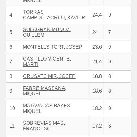
MIGUEL
TORRAS
4
24.4
9
CAMPDELACREU, XAVIER
SOLAGRAN MUNOZ,
5
24
7
GUILLEM
6
MONTELLS TORT, JOSEP
23.6
9
CASTILLO VICENTE,
7
21.4
9
MARTI
8
CRUSATS MIR, JOSEP
18.8
8
FABRE MASSANA,
9
18.6
8
MIQUEL
MATAVACAS BAYES,
10
18.2
9
MIQUEL
SOBREVIAS MAS,
11
17.2
8
FRANCESC