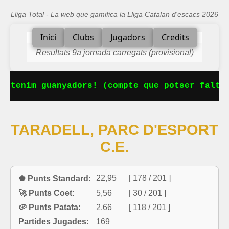
Lliga Total - La web que gamifica la Lliga Catalan d'escacs 2026
Inici
Clubs
Jugadors
Credits
Resultats 9a jornada carregats (provisional)
a tenim guanyadors! (compte que potser falta 
TARADELL, PARC D'ESPORT
C.E.
22,95
[ 178 / 201 ]
♚ Punts Standard:
🚀 Punts Coet:
5,56
[ 30 / 201 ]
🥔 Punts Patata:
2,66
[ 118 / 201 ]
Partides Jugades:
169