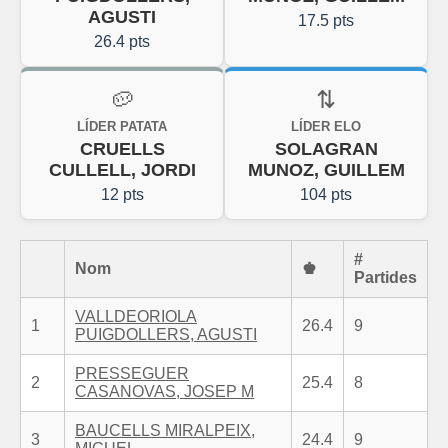
AGUSTI
17.5 pts
26.4 pts
🥔
⇅
LÍDER PATATA
LÍDER ELO
CRUELLS
SOLAGRAN
CULLELL, JORDI
MUNOZ, GUILLEM
12 pts
104 pts
#
Nom
♚
Partides
VALLDEORIOLA
1
26.4
9
PUIGDOLLERS, AGUSTI
PRESSEGUER
2
25.4
8
CASANOVAS, JOSEP M
BAUCELLS MIRALPEIX,
3
24.4
9