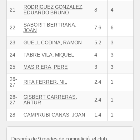
RODRIGUEZ GONZALEZ,
21
8
4
EDUARDO BRUNO
SABORIT BERTRANA,
22
7.6
6
JOAN
23
GUELL CODINA, RAMON
5.2
3
24
FABRE VILA, MIQUEL
4
3
25
MAS RIERA, PERE
3
3
26-
RIFA FERRER, NIL
2.4
1
27
26-
GISBERT CARRERAS,
2.4
1
27
ARTUR
28
CAMPRUBI CANAS, JOAN
1.4
1
Després de 9 rondes de competició, el club