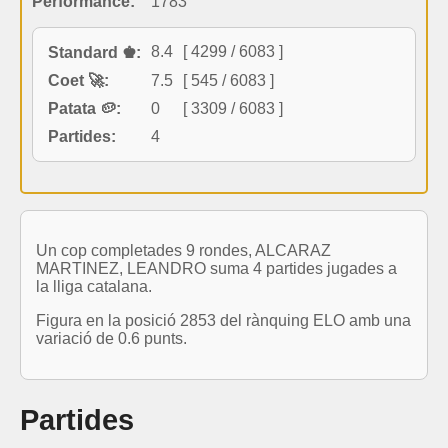
Performance:
1783
8.4
[ 4299 / 6083 ]
Standard ♚:
Coet 🚀:
7.5
[ 545 / 6083 ]
Patata 🥔:
0
[ 3309 / 6083 ]
Partides:
4
Un cop completades 9 rondes, ALCARAZ
MARTINEZ, LEANDRO suma 4 partides jugades a
la lliga catalana.
Figura en la posició 2853 del rànquing ELO amb una
variació de 0.6 punts.
Partides