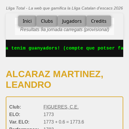
Lliga Total - La web que gamifica la Lliga Catalan d'escacs 2026
Inici
Clubs
Jugadors
Credits
Resultats 9a jornada carregats (provisional)
 Ja tenim guanyadors! (compte que potser falt
ALCARAZ MARTINEZ,
LEANDRO
Club:
FIGUERES, C.E.
ELO:
1773
Var. ELO:
1773 + 0.6 = 1773.6