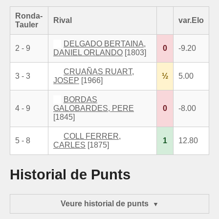
Ronda-
Rival
var.Elo
Tauler
DELGADO BERTAINA,
2 - 9
0
-9.20
DANIEL ORLANDO
[1803]
CRUAÑAS RUART,
3 - 3
½
5.00
JOSEP
[1966]
BORDAS
4 - 9
GALOBARDES, PERE
0
-8.00
[1845]
COLL FERRER,
5 - 8
1
12.80
CARLES
[1875]
Historial de Punts
Veure historial de punts