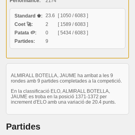
Performance:
2174
23.6
[ 1050 / 6083 ]
Standard ♚:
Coet 🚀:
2
[ 1589 / 6083 ]
Patata 🥔:
0
[ 5434 / 6083 ]
Partides:
9
ALMIRALL BOTELLA, JAUME ha arribat a les 9
rondes amb 9 partides completades a la competició.
En la classificació ELO, ALMIRALL BOTELLA,
JAUME es troba en la posició 1371-1372 per
increment d'ELO amb una variació de 20.4 punts.
Partides