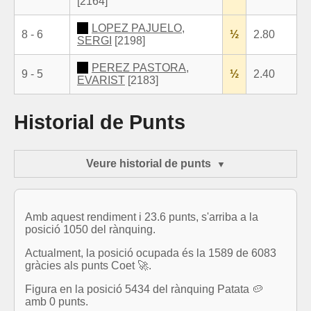
[2164]
LOPEZ PAJUELO,
8 - 6
½
2.80
SERGI
[2198]
PEREZ PASTORA,
9 - 5
½
2.40
EVARIST
[2183]
Historial de Punts
Veure historial de punts
Amb aquest rendiment i 23.6 punts, s'arriba a la
posició 1050 del rànquing.
Actualment, la posició ocupada és la 1589 de 6083
gràcies als punts Coet 🚀.
Figura en la posició 5434 del rànquing Patata 🥔
amb 0 punts.