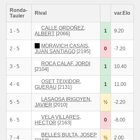
Ronda-
Rival
var.Elo
Tauler
CALLE ORDOÑEZ,
1 - 5
1
9.20
ALBERT
[2066]
MORAVICH CASAIS,
2 - 5
0
-7.20
JUAN SANTIAGO
[2195]
ROCA CALAF, JORDI
3 - 5
1
10.40
[2104]
OSET TEIXIDOR,
4 - 6
1
11.00
GUERAU
[2131]
LASAOSA IRIGOYEN,
5 - 5
½
-2.20
JAVIER
[2010]
VELA VILLARES,
6 - 5
0
-8.00
HECTOR
[2163]
BELLES BULTA, JOSEP
7 - 4
½
2.00