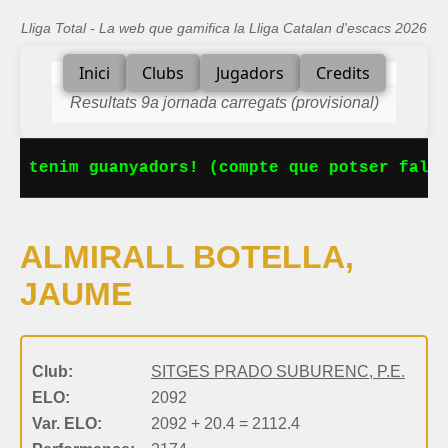
Lliga Total - La web que gamifica la Lliga Catalan d'escacs 2026
Inici
Clubs
Jugadors
Credits
Resultats 9a jornada carregats (provisional)
Ja tenim guanyadors! (compte que potser falta
ALMIRALL BOTELLA,
JAUME
Club:
SITGES PRADO SUBURENC, P.E.
ELO:
2092
Var. ELO:
2092 + 20.4 = 2112.4