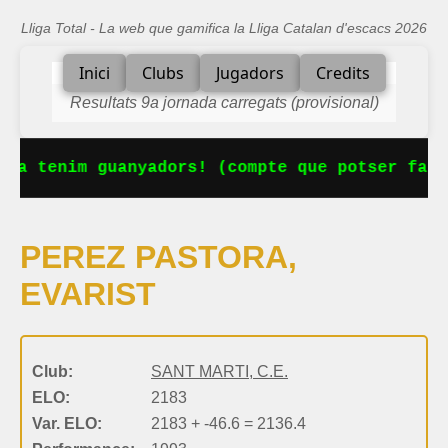
Lliga Total - La web que gamifica la Lliga Catalan d'escacs 2026
Inici
Clubs
Jugadors
Credits
Resultats 9a jornada carregats (provisional)
 Ja tenim guanyadors! (compte que potser falt
PEREZ PASTORA,
EVARIST
Club:
SANT MARTI, C.E.
ELO:
2183
Var. ELO:
2183 + -46.6 = 2136.4