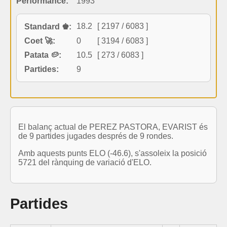
Performance:
1993
18.2
[ 2197 / 6083 ]
Standard ♚:
Coet 🚀:
0
[ 3194 / 6083 ]
Patata 🥔:
10.5
[ 273 / 6083 ]
Partides:
9
El balanç actual de PEREZ PASTORA, EVARIST és
de 9 partides jugades després de 9 rondes.
Amb aquests punts ELO (-46.6), s'assoleix la posició
5721 del rànquing de variació d'ELO.
Partides