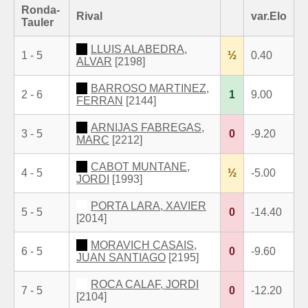
Ronda-
Rival
var.Elo
Tauler
LLUIS ALABEDRA,
1 - 5
½
0.40
ALVAR
[2198]
BARROSO MARTINEZ,
2 - 6
1
9.00
FERRAN
[2144]
ARNIJAS FABREGAS,
3 - 5
0
-9.20
MARC
[2212]
CABOT MUNTANE,
4 - 5
½
-5.00
JORDI
[1993]
PORTA LARA, XAVIER
5 - 5
0
-14.40
[2014]
MORAVICH CASAIS,
6 - 5
0
-9.60
JUAN SANTIAGO
[2195]
ROCA CALAF, JORDI
7 - 5
0
-12.20
[2104]