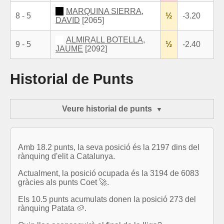
MARQUINA SIERRA,
8 - 5
½
-3.20
DAVID
[2065]
ALMIRALL BOTELLA,
9 - 5
½
-2.40
JAUME
[2092]
Historial de Punts
Veure historial de punts
Amb 18.2 punts, la seva posició és la 2197 dins del
rànquing d'elit a Catalunya.
Actualment, la posició ocupada és la 3194 de 6083
gràcies als punts Coet 🚀.
Els 10.5 punts acumulats donen la posició 273 del
rànquing Patata 🥔.