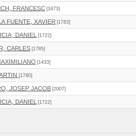
NCH, FRANCESC
[1673]
LA FUENTE, XAVIER
[1783]
CIA, DANIEL
[1722]
R, CARLES
[1785]
MAXIMILIANO
[1433]
MARTIN
[1780]
O, JOSEP JACOB
[2007]
CIA, DANIEL
[1722]