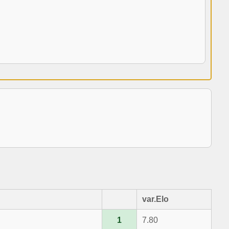
var.Elo
1
7.80