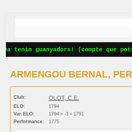
Ja tenim guanyadors! (compte que pots
ARMENGOU BERNAL, PE
Club:
OLOT, C.E.
ELO:
1794
Var. ELO:
1794 + -3 = 1791
Performance:
1775