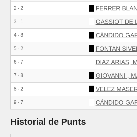
FERRER BLA
2 - 2
GASSIOT DE 
3 - 1
CÁNDIDO GAR
4 - 8
FONTAN SIVE
5 - 2
DIAZ ARIAS, 
6 - 7
GIOVANNI , 
7 - 8
VELEZ MASER
8 - 2
CÁNDIDO GAR
9 - 7
Historial de Punts