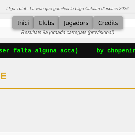
Lliga Total - La web que gamifica la Lliga Catalan d'escacs 2026
Inici
Clubs
Jugadors
Credits
Resultats 9a jornada carregats (provisional)
er falta alguna acta)
by chopening
RE