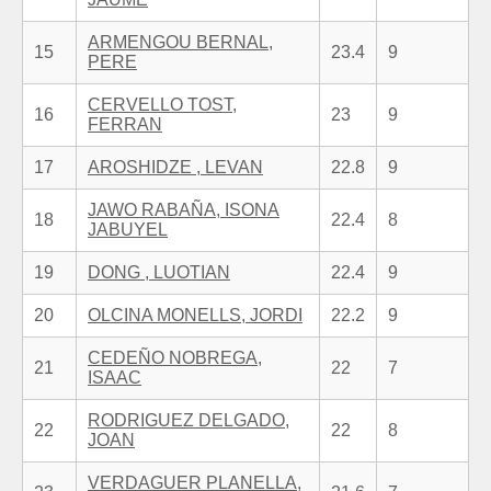
ARMENGOU BERNAL,
15
23.4
9
PERE
CERVELLO TOST,
16
23
9
FERRAN
17
AROSHIDZE , LEVAN
22.8
9
JAWO RABAÑA, ISONA
18
22.4
8
JABUYEL
19
DONG , LUOTIAN
22.4
9
20
OLCINA MONELLS, JORDI
22.2
9
CEDEÑO NOBREGA,
21
22
7
ISAAC
RODRIGUEZ DELGADO,
22
22
8
JOAN
VERDAGUER PLANELLA,