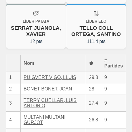
🥔
⇅
LÍDER PATATA
LÍDER ELO
SERRAT JUANOLA,
TELLO COLL
XAVIER
ORTEGA, SANTINO
12 pts
111.4 pts
#
Nom
♚
Partides
1
PUIGVERT VIGO, LLUIS
29.8
9
2
BONET BONET, JOAN
28
9
TERRY CUELLAR, LUIS
3
27.4
9
ANTONIO
MULTANI MULTANI,
4
26.8
9
GURJOT