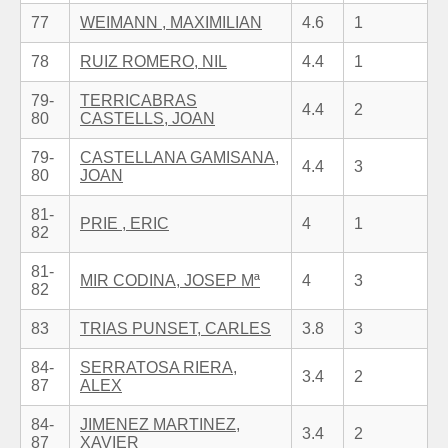
77
WEIMANN , MAXIMILIAN
4.6
1
78
RUIZ ROMERO, NIL
4.4
1
79-
TERRICABRAS
4.4
2
80
CASTELLS, JOAN
79-
CASTELLANA GAMISANA,
4.4
3
80
JOAN
81-
PRIE , ERIC
4
1
82
81-
MIR CODINA, JOSEP Mª
4
3
82
83
TRIAS PUNSET, CARLES
3.8
3
84-
SERRATOSA RIERA,
3.4
2
87
ALEX
84-
JIMENEZ MARTINEZ,
3.4
2
87
XAVIER