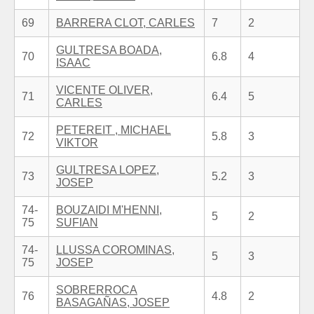
69
BARRERA CLOT, CARLES
7
2
GULTRESA BOADA,
70
6.8
4
ISAAC
VICENTE OLIVER,
71
6.4
5
CARLES
PETEREIT , MICHAEL
72
5.8
3
VIKTOR
GULTRESA LOPEZ,
73
5.2
3
JOSEP
74-
BOUZAIDI M'HENNI,
5
2
75
SUFIAN
74-
LLUSSA COROMINAS,
5
3
75
JOSEP
SOBRERROCA
76
4.8
2
BASAGAÑAS, JOSEP