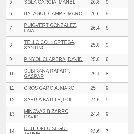
5
SOLA GARCIA, MANEL
26.8
9
6
BALAGUE CAMPS, MARC
26.6
8
PUIGVERT GONZALEZ,
7
26.4
8
LAIA
TELLO COLL ORTEGA,
8
25.8
9
SANTINO
9
PINYOL CLAPERA, DAVID
25.6
8
SUBIRANA RAFART,
10
25.4
8
GASPAR
11
CROS GARCIA, MARC
25
9
12
SABRIA BATLLE, POL
24.6
9
MINOVAS BIZARRO,
13
24.4
9
DAVID
DEULOFEU SEGUI,
14
23.6
7
JAUME