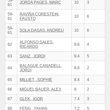
59-
JORDA PAGES, MARC
10
3
61
59-
RAVIÑA CORESTEIN,
10
6
61
FAUSTO
59-
SOLA DAGAS, ANDREU
10
6
61
ALFONSO SALES,
62
9.6
4
RICARDO
63
SANZ , JORDI
9.4
5
BALAGUE CANADELL,
64
8.8
2
JORDI
65
MILLIET , SOPHIE
8.4
4
66
MIGUEL BAUER, ALEX
8
2
67
GLEK , IGOR
7.4
3
68
FENG , YAHAN
7.2
5