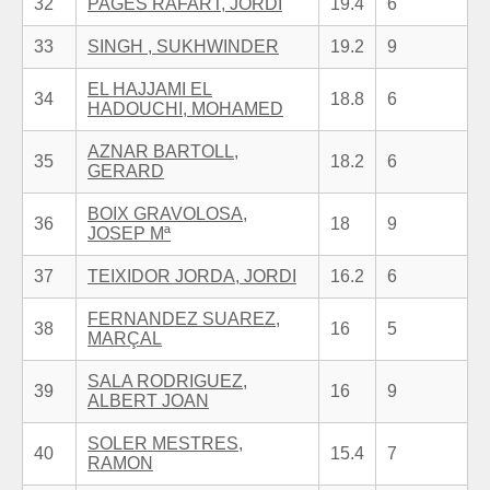
32
PAGES RAFART, JORDI
19.4
6
33
SINGH , SUKHWINDER
19.2
9
EL HAJJAMI EL
34
18.8
6
HADOUCHI, MOHAMED
AZNAR BARTOLL,
35
18.2
6
GERARD
BOIX GRAVOLOSA,
36
18
9
JOSEP Mª
37
TEIXIDOR JORDA, JORDI
16.2
6
FERNANDEZ SUAREZ,
38
16
5
MARÇAL
SALA RODRIGUEZ,
39
16
9
ALBERT JOAN
SOLER MESTRES,
40
15.4
7
RAMON