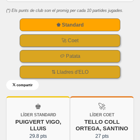
(*) Els punts de club son el promig per cada 10 partides jugades.
♚ Standard
🚀 Coet
🥔 Patata
⇅ Lladres d'ELO
compartir
♚
🚀
LÍDER STANDARD
LÍDER COET
PUIGVERT VIGO,
TELLO COLL
LLUIS
ORTEGA, SANTINO
29.8 pts
27 pts