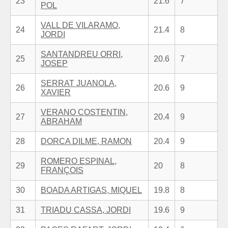
23
21.6
7
POL
VALL DE VILARAMO,
24
21.4
8
JORDI
SANTANDREU ORRI,
25
20.6
7
JOSEP
SERRAT JUANOLA,
26
20.6
9
XAVIER
VERANO COSTENTIN,
27
20.4
9
ABRAHAM
28
DORCA DILME, RAMON
20.4
9
ROMERO ESPINAL,
29
20
8
FRANÇOIS
30
BOADA ARTIGAS, MIQUEL
19.8
8
31
TRIADU CASSA, JORDI
19.6
9