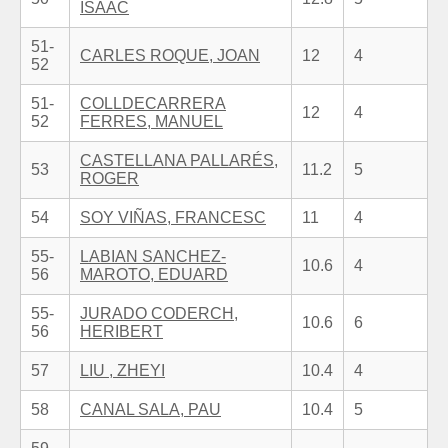
ISAAC
51-
CARLES ROQUE, JOAN
12
4
52
51-
COLLDECARRERA
12
4
52
FERRES, MANUEL
CASTELLANA PALLARÉS,
53
11.2
5
ROGER
54
SOY VIÑAS, FRANCESC
11
4
55-
LABIAN SANCHEZ-
10.6
4
56
MAROTO, EDUARD
55-
JURADO CODERCH,
10.6
6
56
HERIBERT
57
LIU , ZHEYI
10.4
4
58
CANAL SALA, PAU
10.4
5