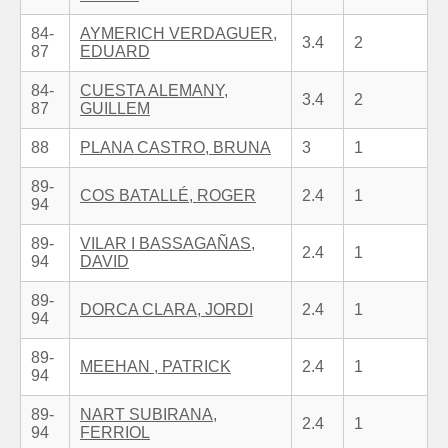
84-
AYMERICH VERDAGUER,
3.4
2
87
EDUARD
84-
CUESTA ALEMANY,
3.4
2
87
GUILLEM
88
PLANA CASTRO, BRUNA
3
1
89-
COS BATALLÉ, ROGER
2.4
1
94
89-
VILAR I BASSAGAÑAS,
2.4
1
94
DAVID
89-
DORCA CLARA, JORDI
2.4
1
94
89-
MEEHAN , PATRICK
2.4
1
94
89-
NART SUBIRANA,
2.4
1
94
FERRIOL