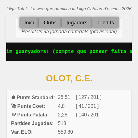
Lliga Total - La web que gamifica la Lliga Catalan d'escacs 2026
Inici
Clubs
Jugadors
Credits
Resultats 9a jornada carregats (provisional)
im guanyadors! (compte que potser falta algu
OLOT, C.E.
25,51
[ 127 / 201 ]
♚ Punts Standard:
🚀 Punts Coet:
4,8
[ 41 / 201 ]
🥔 Punts Patata:
2,28
[ 140 / 201 ]
Partides Jugades:
518
Var. ELO:
559.80