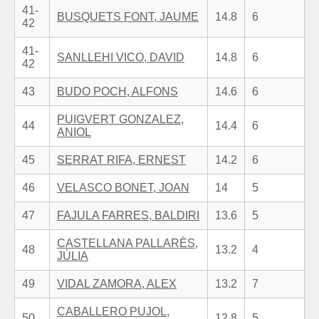
41-
BUSQUETS FONT, JAUME
14.8
6
42
41-
SANLLEHI VICO, DAVID
14.8
6
42
43
BUDO POCH, ALFONS
14.6
6
PUIGVERT GONZALEZ,
44
14.4
6
ANIOL
45
SERRAT RIFA, ERNEST
14.2
6
46
VELASCO BONET, JOAN
14
5
47
FAJULA FARRES, BALDIRI
13.6
5
CASTELLANA PALLARÈS,
48
13.2
4
JÚLIA
49
VIDAL ZAMORA, ALEX
13.2
7
CABALLERO PUJOL,
50
12.8
5