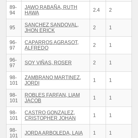
89-
JAWO RABAÑA, RUTH
2.4
2
94
HAWA
SANCHEZ SANDOVAL,
95
2
1
JHON ERICK
96-
CAPARROS AGRASOT,
2
1
97
ALFREDO
96-
SOY VIÑAS, ROSER
2
1
97
98-
ZAMBRANO MARTINEZ,
1
1
101
JORDI
98-
ROBLES FARFAN, LIAM
1
1
101
JACOB
98-
CASTRO GONZALEZ,
1
1
101
CRISTOPHER JOHAN
98-
JORDA ARBOLEDA, LAIA
1
1
101