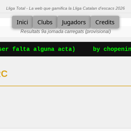
Lliga Total - La web que gamifica la Lliga Catalan d'escacs 2026
Inici
Clubs
Jugadors
Credits
Resultats 9a jornada carregats (provisional)
r falta alguna acta)
by chopening
RC