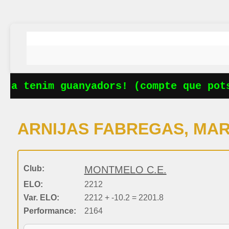
Ja tenim guanyadors! (compte que potse
ARNIJAS FABREGAS, MA
Club:
MONTMELO C.E.
ELO:
2212
Var. ELO:
2212 + -10.2 = 2201.8
Performance:
2164