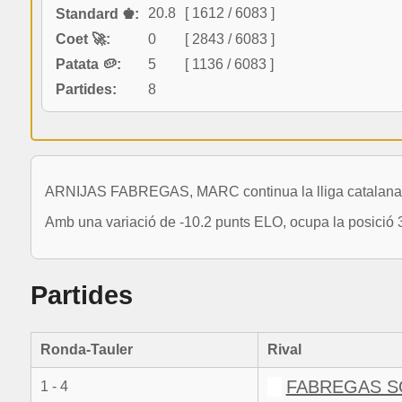
20.8
[ 1612 / 6083 ]
Standard ♚:
Coet 🚀:
0
[ 2843 / 6083 ]
Patata 🥔:
5
[ 1136 / 6083 ]
Partides:
8
ARNIJAS FABREGAS, MARC continua la lliga catalana a
Amb una variació de -10.2 punts ELO, ocupa la posició 
Partides
Ronda-Tauler
Rival
FABREGAS S
1 - 4