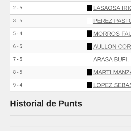
LASAOSA IRI
2 - 5
PEREZ PAST
3 - 5
MORROS FAU
5 - 4
AULLON CORA
6 - 5
ARASA BUFI,
7 - 5
MARTI MANZ
8 - 5
LOPEZ SEBAS
9 - 4
Historial de Punts