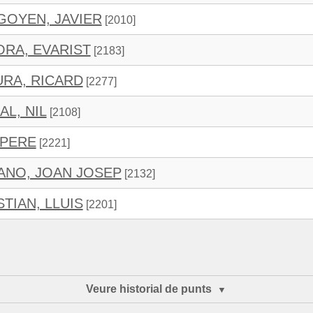
GOYEN, JAVIER
[2010]
ORA, EVARIST
[2183]
RA, RICARD
[2277]
L, NIL
[2108]
 PERE
[2221]
ANO, JOAN JOSEP
[2132]
TIAN, LLUIS
[2201]
Veure historial de punts