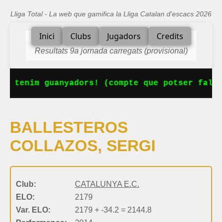
Lliga Total - La web que gamifica la Lliga Catalan d'escacs 2026
Inici
Clubs
Jugadors
Credits
Resultats 9a jornada carregats (provisional)
Ja tenim guanyadors! (compte que potser falta
BALLESTEROS
COLLAZOS, SERGI
Club:
CATALUNYA E.C.
ELO:
2179
Var. ELO:
2179 + -34.2 = 2144.8