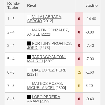
Ronda-
Rival
var.Elo
Tauler
VILLA LABRADA,
1 - 5
0
-14.40
SERGIO
[2012]
MARTIN GONZALEZ,
2 - 4
0
-8.80
ANGEL
[2222]
FORTUNY PROFITOS,
3 - 4
0
-7.40
JORDI
[2273]
TARRAGO ANTONI,
5 - 4
0
-7.00
MAURICI
[2289]
DIAZ LOPEZ, PERE
6 - 6
½
-1.60
[2121]
MATEOS ROZAS,
7 - 3
½
3.20
MIGUEL ANGEL
[2300]
LOBO PEREIRA,
8 - 5
0
-9.40
ARAMI
[2199]