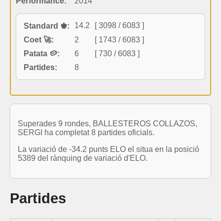
Performance:
2014
14.2
[ 3098 / 6083 ]
Standard ♚:
Coet 🚀:
2
[ 1743 / 6083 ]
Patata 🥔:
6
[ 730 / 6083 ]
Partides:
8
Superades 9 rondes, BALLESTEROS COLLAZOS,
SERGI ha completat 8 partides oficials.
La variació de -34.2 punts ELO el situa en la posició
5389 del rànquing de variació d'ELO.
Partides