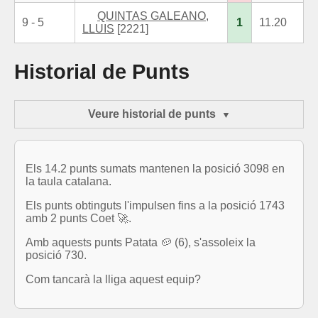
QUINTAS GALEANO,
9 - 5
1
11.20
LLUIS
[2221]
Historial de Punts
Veure historial de punts
Els 14.2 punts sumats mantenen la posició 3098 en
la taula catalana.
Els punts obtinguts l'impulsen fins a la posició 1743
amb 2 punts Coet 🚀.
Amb aquests punts Patata 🥔 (6), s'assoleix la
posició 730.
Com tancarà la lliga aquest equip?