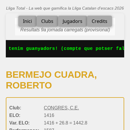
Lliga Total - La web que gamifica la Lliga Catalan d'escacs 2026
Inici
Clubs
Jugadors
Credits
Resultats 9a jornada carregats (provisional)
Ja tenim guanyadors! (compte que potser falta
BERMEJO CUADRA,
ROBERTO
Club:
CONGRES, C.E.
ELO:
1416
Var. ELO:
1416 + 26.8 = 1442.8