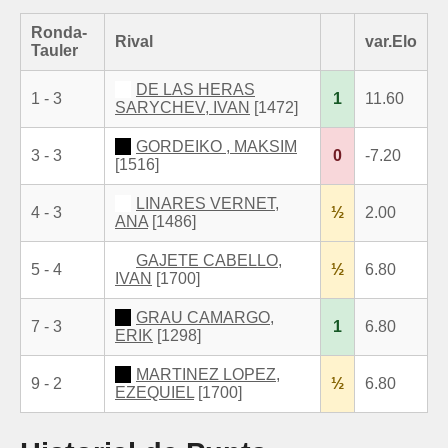
Ronda-
Rival
var.Elo
Tauler
DE LAS HERAS
1 - 3
1
11.60
SARYCHEV, IVAN
[1472]
GORDEIKO , MAKSIM
3 - 3
0
-7.20
[1516]
LINARES VERNET,
4 - 3
½
2.00
ANA
[1486]
GAJETE CABELLO,
5 - 4
½
6.80
IVAN
[1700]
GRAU CAMARGO,
7 - 3
1
6.80
ERIK
[1298]
MARTINEZ LOPEZ,
9 - 2
½
6.80
EZEQUIEL
[1700]