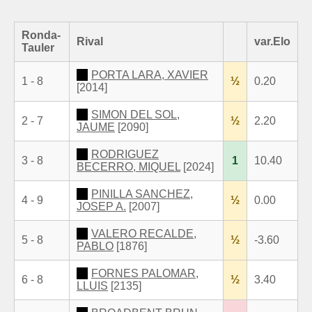
Ronda-
Rival
var.Elo
Tauler
PORTA LARA, XAVIER
1 - 8
½
0.20
[2014]
SIMON DEL SOL,
2 - 7
½
2.20
JAUME
[2090]
RODRIGUEZ
3 - 8
1
10.40
BECERRO, MIQUEL
[2024]
PINILLA SANCHEZ,
4 - 9
½
0.00
JOSEP A.
[2007]
VALERO RECALDE,
5 - 8
½
-3.60
PABLO
[1876]
FORNES PALOMAR,
6 - 8
½
3.40
LLUIS
[2135]