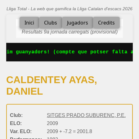
Lliga Total - La web que gamifica la Lliga Catalan d'escacs 2026
Inici
Clubs
Jugadors
Credits
Resultats 9a jornada carregats (provisional)
enim guanyadors! (compte que potser falta alg
CALDENTEY AYAS,
DANIEL
Club:
SITGES PRADO SUBURENC, P.E.
ELO:
2009
Var. ELO:
2009 + -7.2 = 2001.8