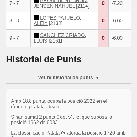
BROADBENT BRUN,
7 - 7
0
-7.20
JENSEN NAHUEL
[2114]
LOPEZ PAJUELO,
8 - 8
0
-6.60
ALEIX
[2132]
SANCHEZ CRIADO,
9 - 7
0
-6.00
LLUIS
[2161]
Historial de Punts
Veure historial de punts
Amb 18.8 punts, ocupa la posició 2022 en el
rànquing català absolut.
S'han sumat 2 punts Coet 🚀, fet que suposa la
posició 1662 de 6083.
La classificació Patata 🥔 atorga la posició 1720 amb