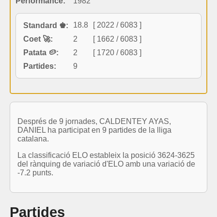
Performance:
1982
18.8
[ 2022 / 6083 ]
Standard ♚:
Coet 🚀:
2
[ 1662 / 6083 ]
Patata 🥔:
2
[ 1720 / 6083 ]
Partides:
9
Després de 9 jornades, CALDENTEY AYAS,
DANIEL ha participat en 9 partides de la lliga
catalana.
La classificació ELO estableix la posició 3624-3625
del rànquing de variació d'ELO amb una variació de
-7.2 punts.
Partides