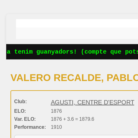
Ja tenim guanyadors! (compte que pots
VALERO RECALDE, PABL
Club:
AGUSTI, CENTRE D'ESPORT
ELO:
1876
Var. ELO:
1876 + 3.6 = 1879.6
Performance:
1910