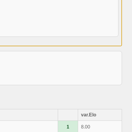
var.Elo
1
8.00