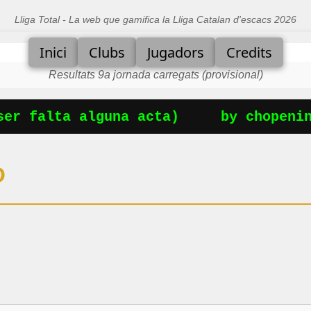
Lliga Total - La web que gamifica la Lliga Catalan d'escacs 2026
Inici
Clubs
Jugadors
Credits
Resultats 9a jornada carregats (provisional)
er falta alguna acta)
by chopening
O