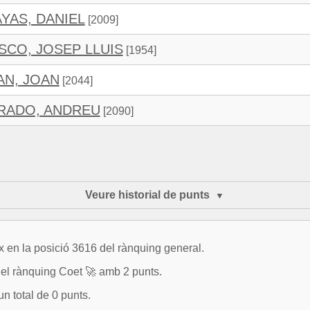
YAS, DANIEL
[2009]
ASCO, JOSEP LLUIS
[1954]
AN, JOAN
[2044]
RADO, ANDREU
[2090]
Veure historial de punts
 en la posició 3616 del rànquing general.
 rànquing Coet 🚀 amb 2 punts.
n total de 0 punts.