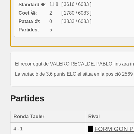
11.8
[ 3616 / 6083 ]
Standard ♚:
Coet 🚀:
2
[ 1780 / 6083 ]
Patata 🥔:
0
[ 3833 / 6083 ]
Partides:
5
El recorregut de VALERO RECALDE, PABLO fins ara incl
La variació de 3.6 punts ELO el situa en la posició 2569
Partides
Ronda-Tauler
Rival
FORMIGON PU
4 - 1