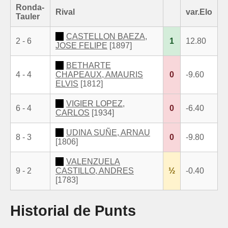
Ronda-
Rival
var.Elo
Tauler
CASTELLON BAEZA,
2 - 6
1
12.80
JOSE FELIPE
[1897]
BETHARTE
4 - 4
CHAPEAUX, AMAURIS
0
-9.60
ELVIS
[1812]
VIGIER LOPEZ,
6 - 4
0
-6.40
CARLOS
[1934]
UDINA SUÑE, ARNAU
8 - 3
0
-9.80
[1806]
VALENZUELA
9 - 2
CASTILLO, ANDRES
½
-0.40
[1783]
Historial de Punts