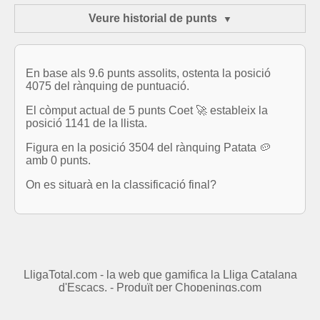
Veure historial de punts
En base als 9.6 punts assolits, ostenta la posició
4075 del rànquing de puntuació.
El còmput actual de 5 punts Coet 🚀 estableix la
posició 1141 de la llista.
Figura en la posició 3504 del rànquing Patata 🥔
amb 0 punts.
On es situarà en la classificació final?
LligaTotal.com - la web que gamifica la Lliga Catalana
d'Escacs. - Produït per
Chopenings.com