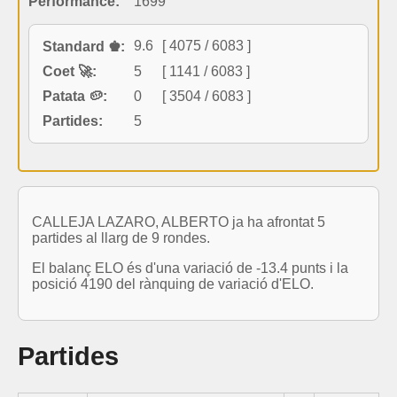
Performance:
1699
9.6
[ 4075 / 6083 ]
Standard ♚:
Coet 🚀:
5
[ 1141 / 6083 ]
Patata 🥔:
0
[ 3504 / 6083 ]
Partides:
5
CALLEJA LAZARO, ALBERTO ja ha afrontat 5
partides al llarg de 9 rondes.
El balanç ELO és d'una variació de -13.4 punts i la
posició 4190 del rànquing de variació d'ELO.
Partides