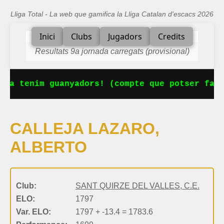
Lliga Total - La web que gamifica la Lliga Catalan d'escacs 2026
Inici
Clubs
Jugadors
Credits
Resultats 9a jornada carregats (provisional)
 Ja tenim guanyadors! (compte que potser falt
CALLEJA LAZARO,
ALBERTO
Club:
SANT QUIRZE DEL VALLES, C.E.
ELO:
1797
Var. ELO:
1797 + -13.4 = 1783.6