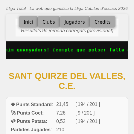
Lliga Total - La web que gamifica la Lliga Catalan d'escacs 2026
Inici
Clubs
Jugadors
Credits
Resultats 9a jornada carregats (provisional)
enim guanyadors! (compte que potser falta alg
SANT QUIRZE DEL VALLES,
C.E.
21,45
[ 194 / 201 ]
♚ Punts Standard:
🚀 Punts Coet:
7,26
[ 9 / 201 ]
🥔 Punts Patata:
0,52
[ 194 / 201 ]
Partides Jugades:
210