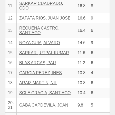
SARKAR CUADRADO,
11
16.8
8
ODO
12
ZAPATA RIOS, JUAN JOSE
16.6
9
REQUENA CASTRO,
13
16.4
6
SANTIAGO
14
NOYA GUIA, ALVARO
14.6
9
15
SARKAR , UTPAL KUMAR
11.6
6
16
BLAS ARCAS, PAU
11.2
6
17
GARCIA PEREZ, INES
10.8
4
18
ARAIZ MARTIN, NIL
10.8
6
19
SOLE GRACIA, SANTIAGO
10.4
6
20-
GABA CAPDEVILA, JOAN
9.8
5
21