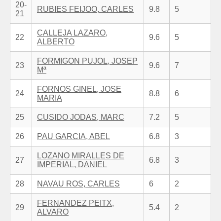
20-
RUBIES FEIJOO, CARLES
9.8
5
21
CALLEJA LAZARO,
22
9.6
5
ALBERTO
FORMIGON PUJOL, JOSEP
23
9.6
7
Mª
FORNOS GINEL, JOSE
24
8.8
6
MARIA
25
CUSIDO JODAS, MARC
7.2
5
26
PAU GARCIA, ABEL
6.8
3
LOZANO MIRALLES DE
27
6.8
3
IMPERIAL, DANIEL
28
NAVAU ROS, CARLES
6
2
FERNANDEZ PEITX,
29
5.4
2
ALVARO