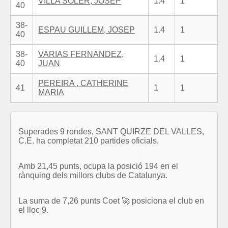
VILLA SOLER, JOSEP
1.4
1
40
38-
ESPAU GUILLEM, JOSEP
1.4
1
40
38-
VARIAS FERNANDEZ,
1.4
1
40
JUAN
PEREIRA , CATHERINE
41
1
1
MARIA
Superades 9 rondes, SANT QUIRZE DEL VALLES,
C.E. ha completat 210 partides oficials.
Amb 21,45 punts, ocupa la posició 194 en el
rànquing dels millors clubs de Catalunya.
La suma de 7,26 punts Coet 🚀 posiciona el club en
el lloc 9.