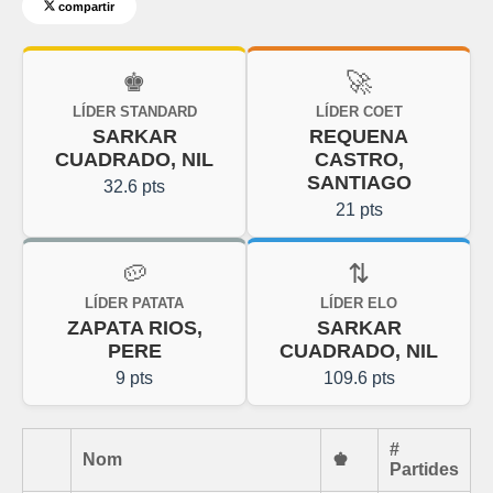
compartir
♚
🚀
LÍDER STANDARD
LÍDER COET
SARKAR
REQUENA
CUADRADO, NIL
CASTRO,
SANTIAGO
32.6 pts
21 pts
🥔
⇅
LÍDER PATATA
LÍDER ELO
ZAPATA RIOS,
SARKAR
PERE
CUADRADO, NIL
9 pts
109.6 pts
#
Nom
♚
Partides