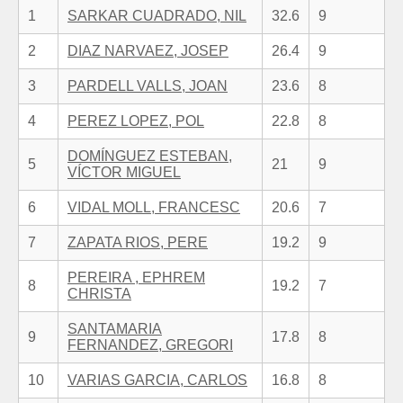
1
SARKAR CUADRADO, NIL
32.6
9
2
DIAZ NARVAEZ, JOSEP
26.4
9
3
PARDELL VALLS, JOAN
23.6
8
4
PEREZ LOPEZ, POL
22.8
8
DOMÍNGUEZ ESTEBAN,
5
21
9
VÍCTOR MIGUEL
6
VIDAL MOLL, FRANCESC
20.6
7
7
ZAPATA RIOS, PERE
19.2
9
PEREIRA , EPHREM
8
19.2
7
CHRISTA
SANTAMARIA
9
17.8
8
FERNANDEZ, GREGORI
10
VARIAS GARCIA, CARLOS
16.8
8