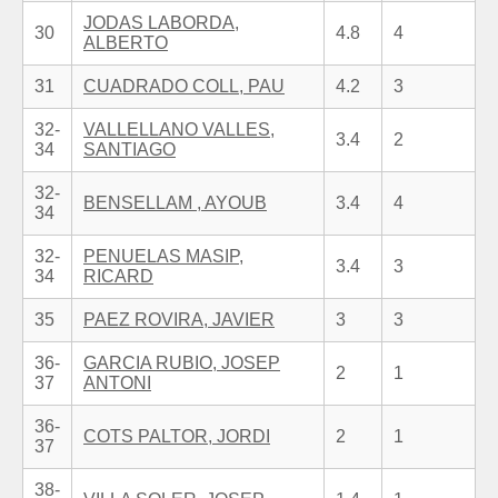
JODAS LABORDA,
30
4.8
4
ALBERTO
31
CUADRADO COLL, PAU
4.2
3
32-
VALLELLANO VALLES,
3.4
2
34
SANTIAGO
32-
BENSELLAM , AYOUB
3.4
4
34
32-
PENUELAS MASIP,
3.4
3
34
RICARD
35
PAEZ ROVIRA, JAVIER
3
3
36-
GARCIA RUBIO, JOSEP
2
1
37
ANTONI
36-
COTS PALTOR, JORDI
2
1
37
38-