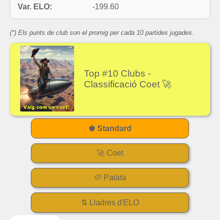
Var. ELO:
-199.60
(*) Els punts de club son el promig per cada 10 partides jugades.
Top #10 Clubs -
Classificació Coet 🚀
♚ Standard
🚀 Coet
🥔 Patata
⇅ Lladres d'ELO