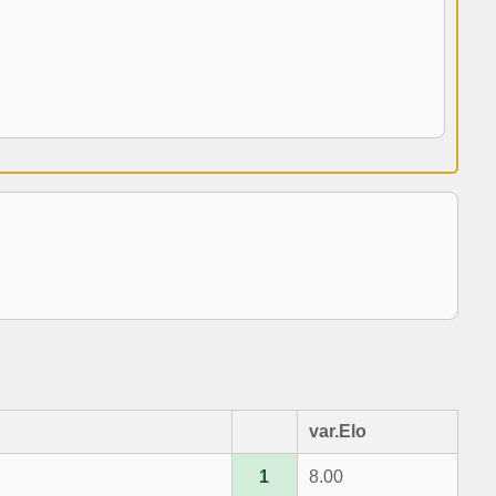
var.Elo
1
8.00