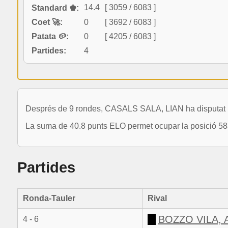
14.4
[ 3059 / 6083 ]
Standard ♚:
Coet 🚀:
0
[ 3692 / 6083 ]
Patata 🥔:
0
[ 4205 / 6083 ]
Partides:
4
Després de 9 rondes, CASALS SALA, LIAN ha disputat un t
La suma de 40.8 punts ELO permet ocupar la posició 583
Partides
Ronda-Tauler
Rival
BOZZO VILA,
4 - 6