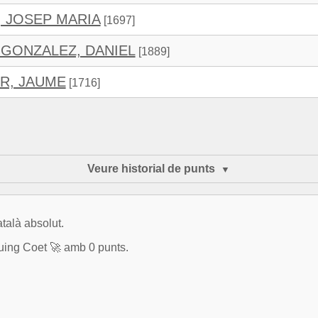
, JOSEP MARIA
[1697]
GONZALEZ, DANIEL
[1889]
R, JAUME
[1716]
Veure historial de punts
talà absolut.
uing Coet 🚀 amb 0 punts.