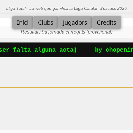
Lliga Total - La web que gamifica la Lliga Catalan d'escacs 2026
Inici
Clubs
Jugadors
Credits
Resultats 9a jornada carregats (provisional)
er falta alguna acta)
by chopenin