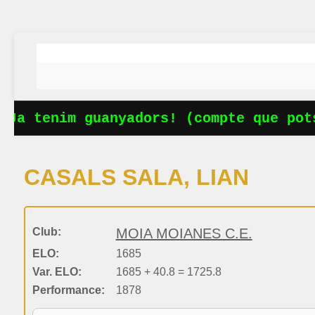
Ja tenim guanyadors! (compte que pots
CASALS SALA, LIAN
Club:
MOIA MOIANES C.E.
ELO:
1685
Var. ELO:
1685 + 40.8 = 1725.8
Performance:
1878