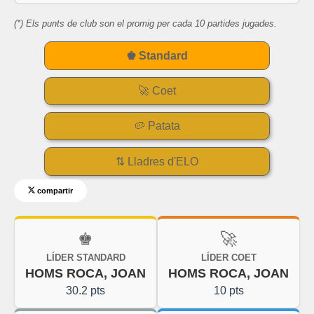
(*) Els punts de club son el promig per cada 10 partides jugades.
♚ Standard
🚀 Coet
🥔 Patata
⇅ Lladres d'ELO
compartir
♚
🚀
LÍDER STANDARD
LÍDER COET
HOMS ROCA, JOAN
HOMS ROCA, JOAN
30.2 pts
10 pts