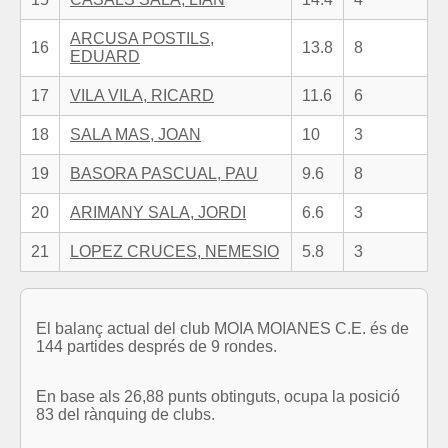
ARCUSA POSTILS,
16
13.8
8
EDUARD
17
VILA VILA, RICARD
11.6
6
18
SALA MAS, JOAN
10
3
19
BASORA PASCUAL, PAU
9.6
8
20
ARIMANY SALA, JORDI
6.6
3
21
LOPEZ CRUCES, NEMESIO
5.8
3
El balanç actual del club MOIA MOIANES C.E. és de
144 partides després de 9 rondes.
En base als 26,88 punts obtinguts, ocupa la posició
83 del rànquing de clubs.