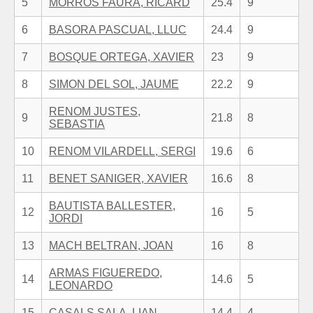
5
MORROS FAURA, RICARD
25.4
9
6
BASORA PASCUAL, LLUC
24.4
9
7
BOSQUE ORTEGA, XAVIER
23
9
8
SIMON DEL SOL, JAUME
22.2
9
RENOM JUSTES,
9
21.8
8
SEBASTIA
10
RENOM VILARDELL, SERGI
19.6
6
11
BENET SANIGER, XAVIER
16.6
8
BAUTISTA BALLESTER,
12
16
5
JORDI
13
MACH BELTRAN, JOAN
16
8
ARMAS FIGUEREDO,
14
14.6
5
LEONARDO
15
CASALS SALA, LIAN
14.4
4