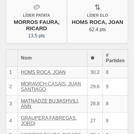
🥔
⇅
LÍDER PATATA
LÍDER ELO
MORROS FAURA,
HOMS ROCA, JOAN
RICARD
62.4 pts
13.5 pts
#
Nom
♚
Partides
1
HOMS ROCA, JOAN
30.2
8
MORAVICH CASAIS, JUAN
2
29.6
9
SANTIAGO
MATNADZE BUJIASHVILI,
3
28.8
8
ANN
GRAUPERA FABREGAS,
4
27
8
JORDI