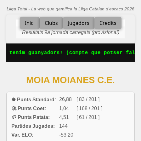
Lliga Total - La web que gamifica la Lliga Catalan d'escacs 2026
Inici
Clubs
Jugadors
Credits
Resultats 9a jornada carregats (provisional)
Ja tenim guanyadors! (compte que potser falta
MOIA MOIANES C.E.
26,88
[ 83 / 201 ]
♚ Punts Standard:
🚀 Punts Coet:
1,04
[ 168 / 201 ]
🥔 Punts Patata:
4,51
[ 61 / 201 ]
Partides Jugades:
144
Var. ELO:
-53.20