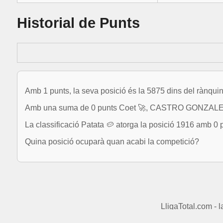
Historial de Punts
Amb 1 punts, la seva posició és la 5875 dins del rànquin
Amb una suma de 0 punts Coet 🚀, CASTRO GONZALEZ,
La classificació Patata 🥔 atorga la posició 1916 amb 0 
Quina posició ocuparà quan acabi la competició?
LligaTotal.com - 