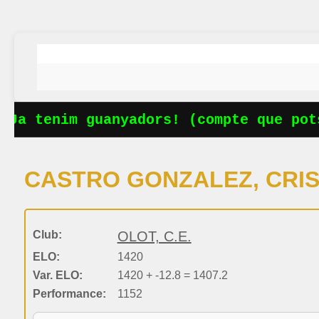
Ja tenim guanyadors! (compte que pots
CASTRO GONZALEZ, CRI
Club:
OLOT, C.E.
ELO:
1420
Var. ELO:
1420 + -12.8 = 1407.2
Performance:
1152