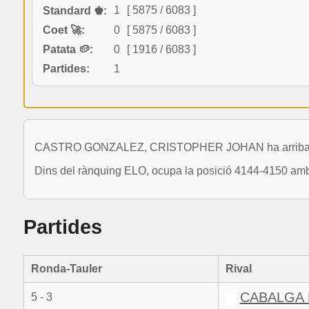
1
[ 5875 / 6083 ]
Standard ♚:
Coet 🚀:
0
[ 5875 / 6083 ]
Patata 🥔:
0
[ 1916 / 6083 ]
Partides:
1
CASTRO GONZALEZ, CRISTOPHER JOHAN ha arribat a le
Dins del rànquing ELO, ocupa la posició 4144-4150 amb 
Partides
Ronda-Tauler
Rival
CABALGA 
5 - 3