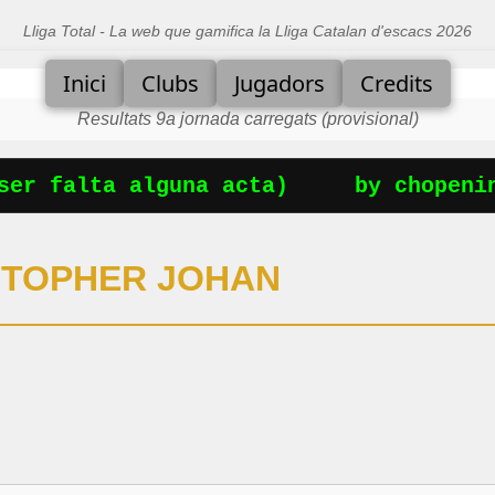
Lliga Total - La web que gamifica la Lliga Catalan d'escacs 2026
Inici
Clubs
Jugadors
Credits
Resultats 9a jornada carregats (provisional)
er falta alguna acta)
by chopenin
STOPHER JOHAN