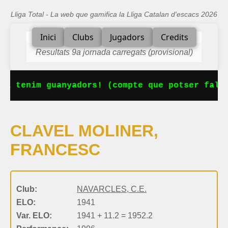
Lliga Total - La web que gamifica la Lliga Catalan d'escacs 2026
Inici
Clubs
Jugadors
Credits
Resultats 9a jornada carregats (provisional)
Ja tenim guanyadors! (compte que potser falta
CLAVEL MOLINER,
FRANCESC
Club:
NAVARCLES, C.E.
ELO:
1941
Var. ELO:
1941 + 11.2 = 1952.2