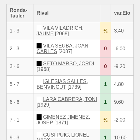
Ronda-
Rival
var.Elo
Tauler
VILA VILADRICH,
1 - 3
½
3.40
JAUME
[2068]
VILA SEUBA, JOAN
2 - 3
0
-6.00
CARLES
[2087]
SETO MARSO, JORDI
3 - 6
0
-9.20
[1968]
IGLESIAS SALLES,
5 - 7
1
4.80
BENVINGUT
[1739]
LARA CABRERA, TONI
6 - 6
1
9.60
[1929]
GIMENEZ JIMENEZ,
7 - 1
½
-2.00
JOSEP
[1871]
GUSI PUIG, LIONEL
9 - 3
1
10.60