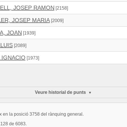
ELL, JOSEP RAMON
[2158]
LER, JOSEP MARIA
[2009]
A, JOAN
[1939]
LLUIS
[2089]
 IGNACIO
[1973]
Veure historial de punts
 en la posició 3758 del rànquing general.
4128 de 6083.