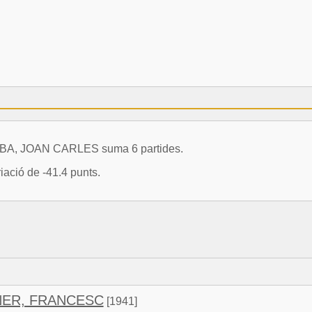
SEUBA, JOAN CARLES suma 6 partides.
ació de -41.4 punts.
NER, FRANCESC
[1941]