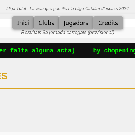
Lliga Total - La web que gamifica la Lliga Catalan d'escacs 2026
Inici
Clubs
Jugadors
Credits
Resultats 9a jornada carregats (provisional)
r falta alguna acta)
by chopenings
ES