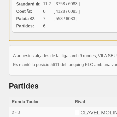
11.2
[ 3758 / 6083 ]
Standard ♚:
Coet 🚀:
0
[ 4128 / 6083 ]
Patata 🥔:
7
[ 553 / 6083 ]
Partides:
6
A aquestes alçades de la lliga, amb 9 rondes, VILA 
Es manté la posició 5611 del rànquing ELO amb una vari
Partides
Ronda-Tauler
Rival
CLAVEL MOLI
2 - 3