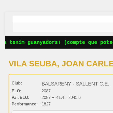
a tenim guanyadors! (compte que potse
VILA SEUBA, JOAN CARL
Club:
BALSARENY - SALLENT C.E.
ELO:
2087
Var. ELO:
2087 + -41.4 = 2045.6
Performance:
1827