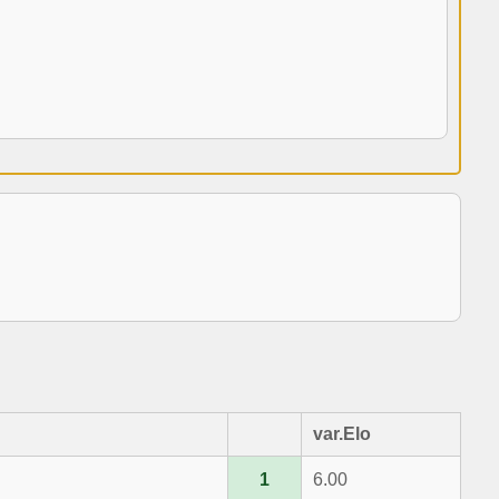
var.Elo
1
6.00