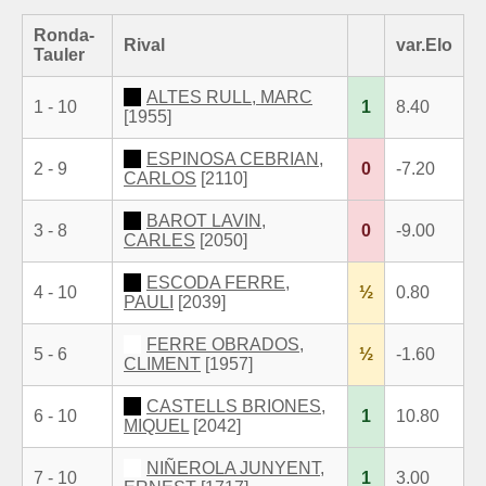
Ronda-
Rival
var.Elo
Tauler
ALTES RULL, MARC
1 - 10
1
8.40
[1955]
ESPINOSA CEBRIAN,
2 - 9
0
-7.20
CARLOS
[2110]
BAROT LAVIN,
3 - 8
0
-9.00
CARLES
[2050]
ESCODA FERRE,
4 - 10
½
0.80
PAULI
[2039]
FERRE OBRADOS,
5 - 6
½
-1.60
CLIMENT
[1957]
CASTELLS BRIONES,
6 - 10
1
10.80
MIQUEL
[2042]
NIÑEROLA JUNYENT,
7 - 10
1
3.00