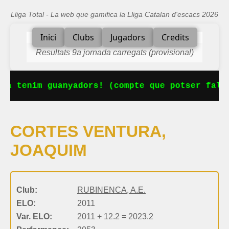
Lliga Total - La web que gamifica la Lliga Catalan d'escacs 2026
Inici
Clubs
Jugadors
Credits
Resultats 9a jornada carregats (provisional)
Ja tenim guanyadors! (compte que potser falta
CORTES VENTURA,
JOAQUIM
Club:
RUBINENCA, A.E.
ELO:
2011
Var. ELO:
2011 + 12.2 = 2023.2