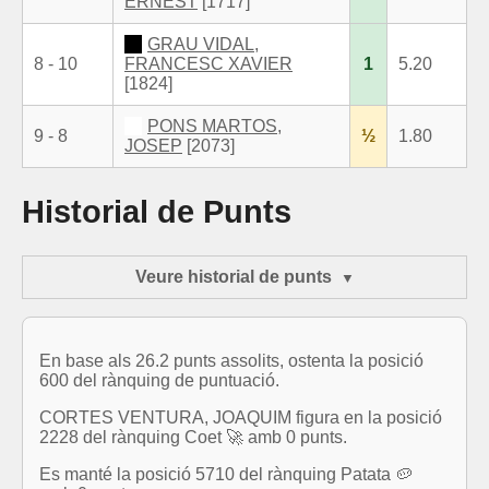
ERNEST
[1717]
GRAU VIDAL,
8 - 10
FRANCESC XAVIER
1
5.20
[1824]
PONS MARTOS,
9 - 8
½
1.80
JOSEP
[2073]
Historial de Punts
Veure historial de punts
En base als 26.2 punts assolits, ostenta la posició
600 del rànquing de puntuació.
CORTES VENTURA, JOAQUIM figura en la posició
2228 del rànquing Coet 🚀 amb 0 punts.
Es manté la posició 5710 del rànquing Patata 🥔