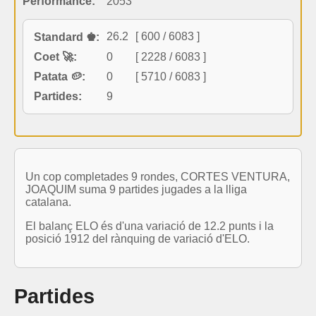
Performance:
2053
26.2
[ 600 / 6083 ]
Standard ♚:
Coet 🚀:
0
[ 2228 / 6083 ]
Patata 🥔:
0
[ 5710 / 6083 ]
Partides:
9
Un cop completades 9 rondes, CORTES VENTURA,
JOAQUIM suma 9 partides jugades a la lliga
catalana.
El balanç ELO és d'una variació de 12.2 punts i la
posició 1912 del rànquing de variació d'ELO.
Partides