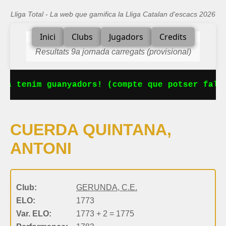
Lliga Total - La web que gamifica la Lliga Catalan d'escacs 2026
Inici
Clubs
Jugadors
Credits
Resultats 9a jornada carregats (provisional)
Ja tenim guanyadors! (compte que potser falta
CUERDA QUINTANA,
ANTONI
Club:
GERUNDA, C.E.
ELO:
1773
Var. ELO:
1773 + 2 = 1775