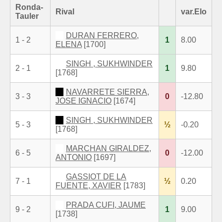
Ronda-
Rival
var.Elo
Tauler
DURAN FERRERO,
1 - 2
1
8.00
ELENA
[1700]
SINGH , SUKHWINDER
2 - 1
1
9.80
[1768]
NAVARRETE SIERRA,
3 - 3
0
-12.80
JOSE IGNACIO
[1674]
SINGH , SUKHWINDER
5 - 3
½
-0.20
[1768]
MARCHAN GIRALDEZ,
6 - 5
0
-12.00
ANTONIO
[1697]
GASSIOT DE LA
7 - 1
½
0.20
FUENTE, XAVIER
[1783]
PRADA CUFI, JAUME
9 - 2
1
9.00
[1738]