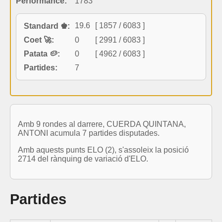
Performance:
1783
19.6
[ 1857 / 6083 ]
Standard ♚:
Coet 🚀:
0
[ 2991 / 6083 ]
Patata 🥔:
0
[ 4962 / 6083 ]
Partides:
7
Amb 9 rondes al darrere, CUERDA QUINTANA,
ANTONI acumula 7 partides disputades.
Amb aquests punts ELO (2), s'assoleix la posició
2714 del rànquing de variació d'ELO.
Partides