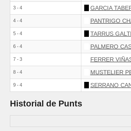
GARCIA TABE
3 - 4
PANTRIGO CH
4 - 4
TARRUS GALT
5 - 4
PALMERO CAS
6 - 4
FERRER VIÑA
7 - 3
MUSTELIER P
8 - 4
SERRANO CAN
9 - 4
Historial de Punts