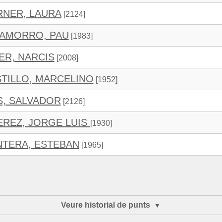
RNER, LAURA
[2124]
AMORRO, PAU
[1983]
ER, NARCIS
[2008]
TILLO, MARCELINO
[1952]
S, SALVADOR
[2126]
EREZ, JORGE LUIS
[1930]
TERA, ESTEBAN
[1965]
Veure historial de punts