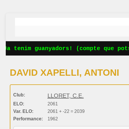
Ja tenim guanyadors! (compte que pots
DAVID XAPELLI, ANTONI
Club:
LLORET, C.E.
ELO:
2061
Var. ELO:
2061 + -22 = 2039
Performance:
1962