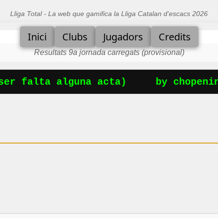
Lliga Total - La web que gamifica la Lliga Catalan d'escacs 2026
Inici
Clubs
Jugadors
Credits
Resultats 9a jornada carregats (provisional)
er falta alguna acta)
by chopening