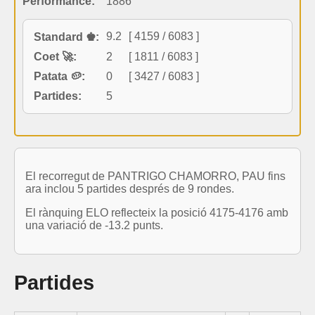
Performance:
1886
9.2
[ 4159 / 6083 ]
Standard ♚:
Coet 🚀:
2
[ 1811 / 6083 ]
Patata 🥔:
0
[ 3427 / 6083 ]
Partides:
5
El recorregut de PANTRIGO CHAMORRO, PAU fins
ara inclou 5 partides després de 9 rondes.
El rànquing ELO reflecteix la posició 4175-4176 amb
una variació de -13.2 punts.
Partides