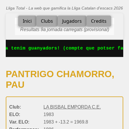
Lliga Total - La web que gamifica la Lliga Catalan d'escacs 2026
Inici
Clubs
Jugadors
Credits
Resultats 9a jornada carregats (provisional)
 Ja tenim guanyadors! (compte que potser falt
PANTRIGO CHAMORRO,
PAU
Club:
LA BISBAL EMPORDA C.E.
ELO:
1983
Var. ELO:
1983 + -13.2 = 1969.8