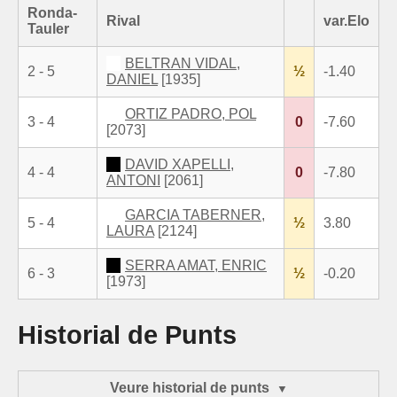
Ronda-
Rival
var.Elo
Tauler
BELTRAN VIDAL,
2 - 5
½
-1.40
DANIEL
[1935]
ORTIZ PADRO, POL
3 - 4
0
-7.60
[2073]
DAVID XAPELLI,
4 - 4
0
-7.80
ANTONI
[2061]
GARCIA TABERNER,
5 - 4
½
3.80
LAURA
[2124]
SERRA AMAT, ENRIC
6 - 3
½
-0.20
[1973]
Historial de Punts
Veure historial de punts