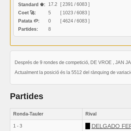
17.2
[ 2391 / 6083 ]
Standard ♚:
Coet 🚀:
5
[ 1023 / 6083 ]
Patata 🥔:
0
[ 4624 / 6083 ]
Partides:
8
Després de 9 rondes de competició, DE VROE , JAN JA
Actualment la posició és la 5512 del rànquing de varia
Partides
Ronda-Tauler
Rival
DELGADO FER
1 - 3