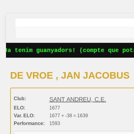
Ja tenim guanyadors! (compte que pots
DE VROE , JAN JACOBUS
Club:
SANT ANDREU, C.E.
ELO:
1677
Var. ELO:
1677 + -38 = 1639
Performance:
1593