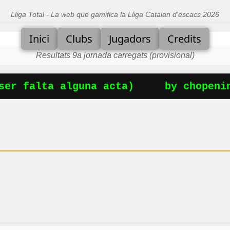
Lliga Total - La web que gamifica la Lliga Catalan d'escacs 2026
Inici
Clubs
Jugadors
Credits
Resultats 9a jornada carregats (provisional)
er falta alguna acta)
by chopening