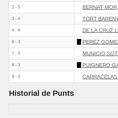
BERNAT MOR,
2 - 5
TORT BARENY
3 - 4
DE LA CRUZ L
4 - 4
PEREZ GOMEZ
6 - 3
MUNICIO SOT
7 - 3
PUIGNERO GA
8 - 3
CARRACELAS 
9 - 3
Historial de Punts