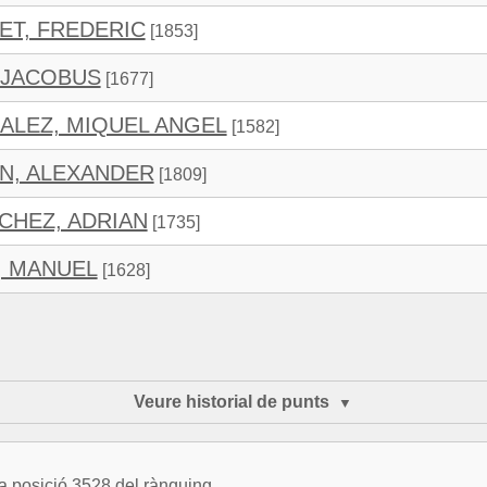
T, FREDERIC
[1853]
N JACOBUS
[1677]
LEZ, MIQUEL ANGEL
[1582]
IN, ALEXANDER
[1809]
CHEZ, ADRIAN
[1735]
, MANUEL
[1628]
Veure historial de punts
a posició 3528 del rànquing.