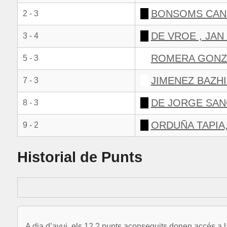
BONSOMS CANE
2 - 3
DE VROE , JA
3 - 4
ROMERA GONZA
5 - 3
JIMENEZ BAZH
7 - 3
DE JORGE SAN
8 - 3
ORDUÑA TAPIA
9 - 2
Historial de Punts
A dia d’avui, els 12.2 punts aconseguits donen accés a l