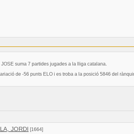
E suma 7 partides jugades a la lliga catalana.
ó de -56 punts ELO i es troba a la posició 5846 del rànquin
LA, JORDI
[1664]