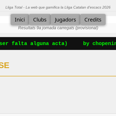
Lliga Total - La web que gamifica la Lliga Catalan d'escacs 2026
Inici
Clubs
Jugadors
Credits
Resultats 9a jornada carregats (provisional)
er falta alguna acta)
by chopening
SE