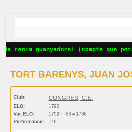
Ja tenim guanyadors! (compte que pots
TORT BARENYS, JUAN JO
Club:
CONGRES, C.E.
ELO:
1792
Var. ELO:
1792 + -56 = 1736
Performance:
1481