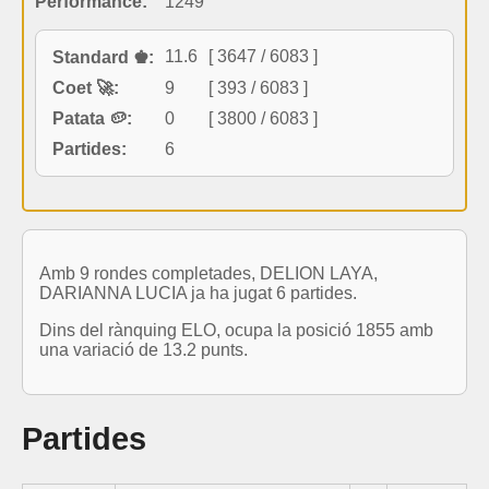
Performance:
1249
11.6
[ 3647 / 6083 ]
Standard ♚:
Coet 🚀:
9
[ 393 / 6083 ]
Patata 🥔:
0
[ 3800 / 6083 ]
Partides:
6
Amb 9 rondes completades, DELION LAYA,
DARIANNA LUCIA ja ha jugat 6 partides.
Dins del rànquing ELO, ocupa la posició 1855 amb
una variació de 13.2 punts.
Partides