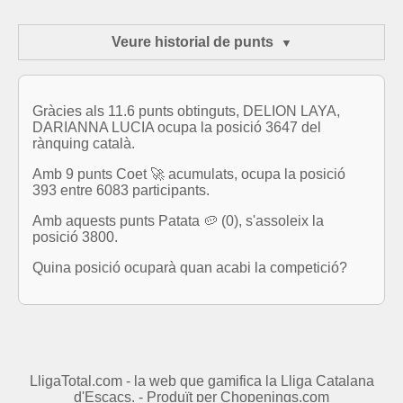
Veure historial de punts
Gràcies als 11.6 punts obtinguts, DELION LAYA,
DARIANNA LUCIA ocupa la posició 3647 del
rànquing català.
Amb 9 punts Coet 🚀 acumulats, ocupa la posició
393 entre 6083 participants.
Amb aquests punts Patata 🥔 (0), s'assoleix la
posició 3800.
Quina posició ocuparà quan acabi la competició?
LligaTotal.com - la web que gamifica la Lliga Catalana
d'Escacs. - Produït per
Chopenings.com