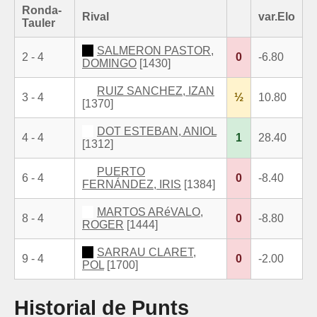
Ronda-
Rival
var.Elo
Tauler
SALMERON PASTOR,
2 - 4
0
-6.80
DOMINGO
[1430]
RUIZ SANCHEZ, IZAN
3 - 4
½
10.80
[1370]
DOT ESTEBAN, ANIOL
4 - 4
1
28.40
[1312]
PUERTO
6 - 4
0
-8.40
FERNÁNDEZ, IRIS
[1384]
MARTOS ARéVALO,
8 - 4
0
-8.80
ROGER
[1444]
SARRAU CLARET,
9 - 4
0
-2.00
POL
[1700]
Historial de Punts