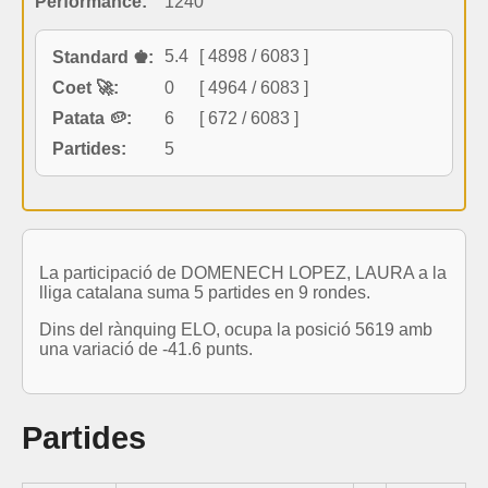
Performance:
1240
5.4
[ 4898 / 6083 ]
Standard ♚:
Coet 🚀:
0
[ 4964 / 6083 ]
Patata 🥔:
6
[ 672 / 6083 ]
Partides:
5
La participació de DOMENECH LOPEZ, LAURA a la
lliga catalana suma 5 partides en 9 rondes.
Dins del rànquing ELO, ocupa la posició 5619 amb
una variació de -41.6 punts.
Partides