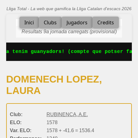
Lliga Total - La web que gamifica la Lliga Catalan d'escacs 2026
Inici
Clubs
Jugadors
Credits
Resultats 9a jornada carregats (provisional)
 Ja tenim guanyadors! (compte que potser falt
DOMENECH LOPEZ,
LAURA
Club:
RUBINENCA, A.E.
ELO:
1578
Var. ELO:
1578 + -41.6 = 1536.4