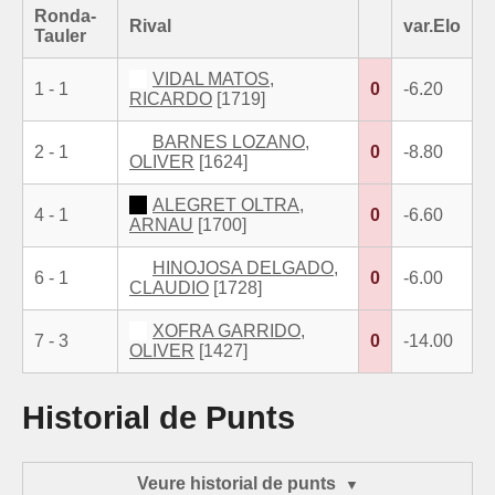
Ronda-
Rival
var.Elo
Tauler
VIDAL MATOS,
1 - 1
0
-6.20
RICARDO
[1719]
BARNES LOZANO,
2 - 1
0
-8.80
OLIVER
[1624]
ALEGRET OLTRA,
4 - 1
0
-6.60
ARNAU
[1700]
HINOJOSA DELGADO,
6 - 1
0
-6.00
CLAUDIO
[1728]
XOFRA GARRIDO,
7 - 3
0
-14.00
OLIVER
[1427]
Historial de Punts
Veure historial de punts