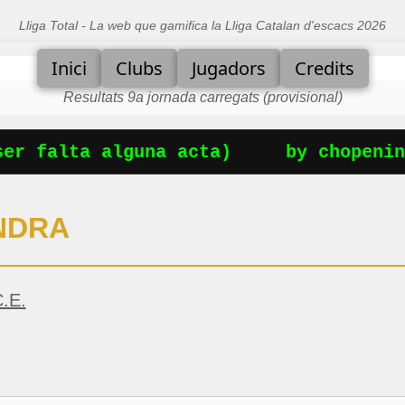
Lliga Total - La web que gamifica la Lliga Catalan d'escacs 2026
Inici
Clubs
Jugadors
Credits
Resultats 9a jornada carregats (provisional)
r falta alguna acta)
by chopening
NDRA
.E.