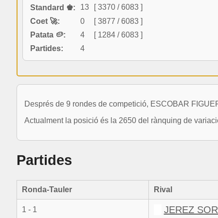
13
[ 3370 / 6083 ]
Standard ♚:
Coet 🚀:
0
[ 3877 / 6083 ]
Patata 🥔:
4
[ 1284 / 6083 ]
Partides:
4
Després de 9 rondes de competició, ESCOBAR FIGUER
Actualment la posició és la 2650 del rànquing de varia
Partides
Ronda-Tauler
Rival
JEREZ SOR
1 - 1