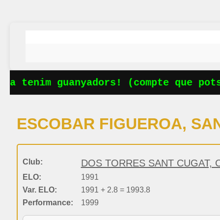
Ja tenim guanyadors! (compte que potse
ESCOBAR FIGUEROA, SA
Club:
DOS TORRES SANT CUGAT, C
ELO:
1991
Var. ELO:
1991 + 2.8 = 1993.8
Performance:
1999