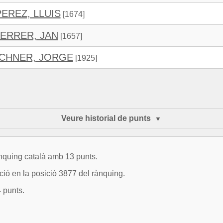
EREZ, LLUIS
[1674]
ERRER, JAN
[1657]
RCHNER, JORGE
[1925]
Veure historial de punts
ànquing català amb 13 punts.
ció en la posició 3877 del rànquing.
 punts.