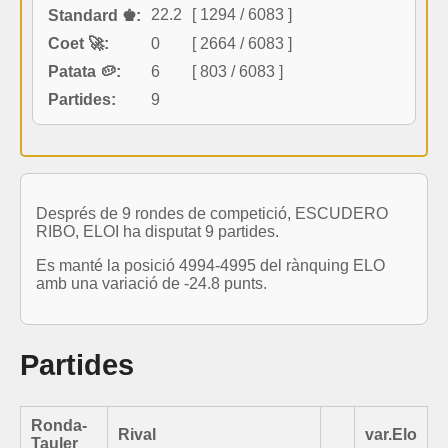
22.2
[ 1294 / 6083 ]
Standard ♚:
Coet 🚀:
0
[ 2664 / 6083 ]
Patata 🥔:
6
[ 803 / 6083 ]
Partides:
9
Després de 9 rondes de competició, ESCUDERO
RIBO, ELOI ha disputat 9 partides.
Es manté la posició 4994-4995 del rànquing ELO
amb una variació de -24.8 punts.
Partides
Ronda-
Rival
var.Elo
Tauler