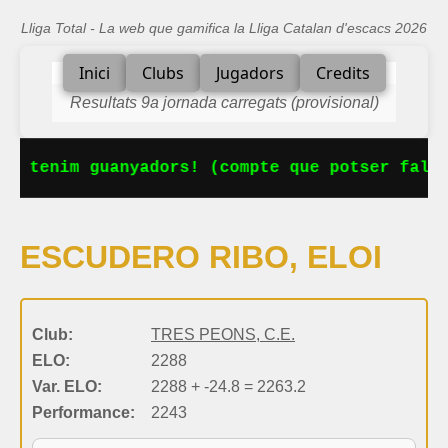
Lliga Total - La web que gamifica la Lliga Catalan d'escacs 2026
Inici
Clubs
Jugadors
Credits
Resultats 9a jornada carregats (provisional)
Ja tenim guanyadors! (compte que potser falta
ESCUDERO RIBO, ELOI
Club:
TRES PEONS, C.E.
ELO:
2288
Var. ELO:
2288 + -24.8 = 2263.2
Performance:
2243