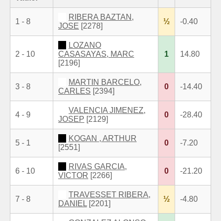
RIBERA BAZTAN,
1 - 8
½
-0.40
JOSE
[2278]
LOZANO
2 - 10
CASASAYAS, MARC
1
14.80
[2196]
MARTIN BARCELO,
3 - 8
0
-14.40
CARLES
[2394]
VALENCIA JIMENEZ,
4 - 9
0
-28.40
JOSEP
[2129]
KOGAN , ARTHUR
5 - 1
0
-7.20
[2551]
RIVAS GARCIA,
6 - 10
0
-21.20
VICTOR
[2266]
TRAVESSET RIBERA,
7 - 8
½
-4.80
DANIEL
[2201]