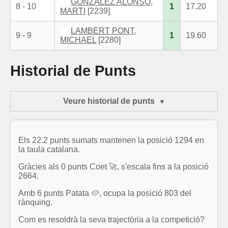
GONZALEZ ALONSO,
8 - 10
1
17.20
MARTI
[2239]
LAMBERT PONT,
9 - 9
1
19.60
MICHAEL
[2280]
Historial de Punts
Veure historial de punts
Els 22.2 punts sumats mantenen la posició 1294 en
la taula catalana.
Gràcies als 0 punts Coet 🚀, s'escala fins a la posició
2664.
Amb 6 punts Patata 🥔, ocupa la posició 803 del
rànquing.
Com es resoldrà la seva trajectòria a la competició?