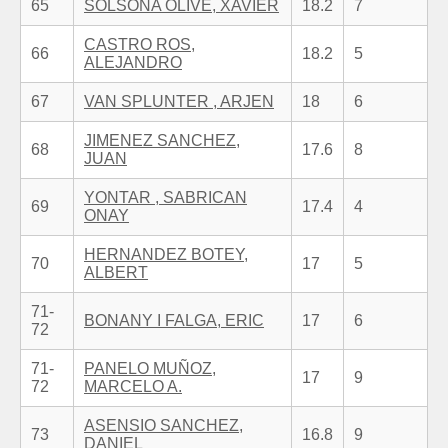
65
SOLSONA OLIVE, XAVIER
18.2
7
CASTRO ROS,
66
18.2
5
ALEJANDRO
67
VAN SPLUNTER , ARJEN
18
6
JIMENEZ SANCHEZ,
68
17.6
8
JUAN
YONTAR , SABRICAN
69
17.4
4
ONAY
HERNANDEZ BOTEY,
70
17
5
ALBERT
71-
BONANY I FALGA, ERIC
17
6
72
71-
PANELO MUÑOZ,
17
9
72
MARCELO A.
ASENSIO SANCHEZ,
73
16.8
9
DANIEL