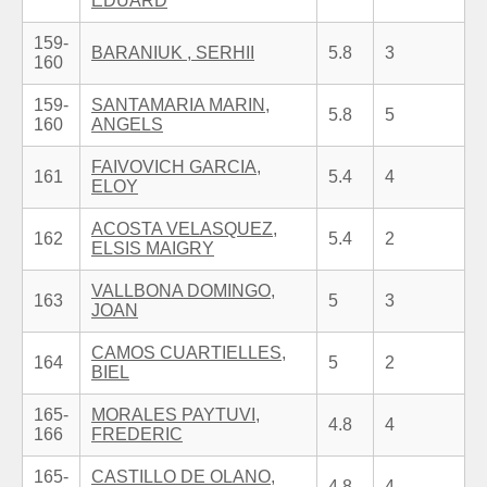
EDUARD
159-
BARANIUK , SERHII
5.8
3
160
159-
SANTAMARIA MARIN,
5.8
5
160
ANGELS
FAIVOVICH GARCIA,
161
5.4
4
ELOY
ACOSTA VELASQUEZ,
162
5.4
2
ELSIS MAIGRY
VALLBONA DOMINGO,
163
5
3
JOAN
CAMOS CUARTIELLES,
164
5
2
BIEL
165-
MORALES PAYTUVI,
4.8
4
166
FREDERIC
165-
CASTILLO DE OLANO,
4.8
4