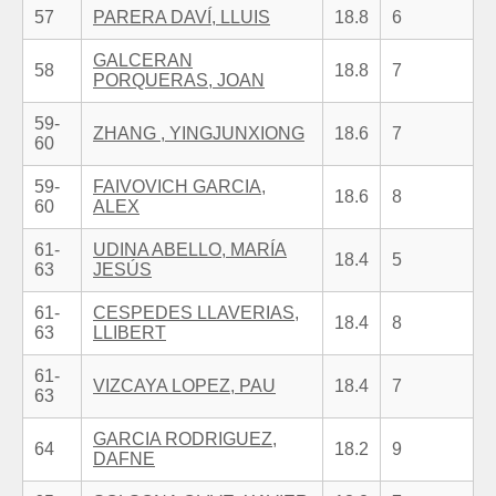
57
PARERA DAVÍ, LLUIS
18.8
6
GALCERAN
58
18.8
7
PORQUERAS, JOAN
59-
ZHANG , YINGJUNXIONG
18.6
7
60
59-
FAIVOVICH GARCIA,
18.6
8
60
ALEX
61-
UDINA ABELLO, MARÍA
18.4
5
63
JESÚS
61-
CESPEDES LLAVERIAS,
18.4
8
63
LLIBERT
61-
VIZCAYA LOPEZ, PAU
18.4
7
63
GARCIA RODRIGUEZ,
64
18.2
9
DAFNE