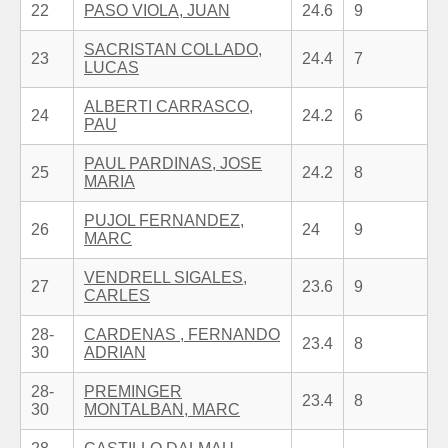
22
PASO VIOLA, JUAN
24.6
9
SACRISTAN COLLADO,
23
24.4
7
LUCAS
ALBERTI CARRASCO,
24
24.2
6
PAU
PAUL PARDINAS, JOSE
25
24.2
8
MARIA
PUJOL FERNANDEZ,
26
24
9
MARC
VENDRELL SIGALES,
27
23.6
9
CARLES
28-
CARDENAS , FERNANDO
23.4
8
30
ADRIAN
28-
PREMINGER
23.4
8
30
MONTALBAN, MARC