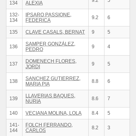
9.2
5
134
ALEXIA
132-
IPSARO PASSIONE,
9.2
6
134
FEDERICA
135
CLAVE CASALS, BERNAT
9
5
SAMPER GONZÁLEZ,
136
9
4
PEDRO
DOMENECH FLORES,
137
9
5
JORDI
SANCHEZ GUTIERREZ,
138
8.8
6
MARIA PIA
LLAVERIAS BAQUES,
139
8.6
7
NURIA
140
VECIANA MOLINA, LOLA
8.4
5
141-
FOLCH FERRANDO,
8.2
3
144
CARLOS