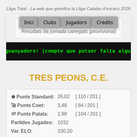
Lliga Total - La web que gamifica la Lliga Catalan d'escacs 2026
Inici
Clubs
Jugadors
Credits
Resultats 9a jornada carregats (provisional)
uanyadors! (compte que potser falta alguna ac
TRES PEONS, C.E.
26,02
[ 110 / 201 ]
♚ Punts Standard:
🚀 Punts Coet:
3,48
[ 84 / 201 ]
🥔 Punts Patata:
2,98
[ 104 / 201 ]
Partides Jugades:
1032
Var. ELO:
330.20