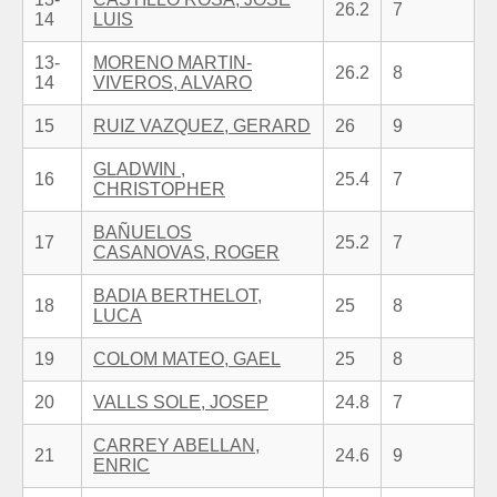
26.2
7
14
LUIS
13-
MORENO MARTIN-
26.2
8
14
VIVEROS, ALVARO
15
RUIZ VAZQUEZ, GERARD
26
9
GLADWIN ,
16
25.4
7
CHRISTOPHER
BAÑUELOS
17
25.2
7
CASANOVAS, ROGER
BADIA BERTHELOT,
18
25
8
LUCA
19
COLOM MATEO, GAEL
25
8
20
VALLS SOLE, JOSEP
24.8
7
CARREY ABELLAN,
21
24.6
9
ENRIC