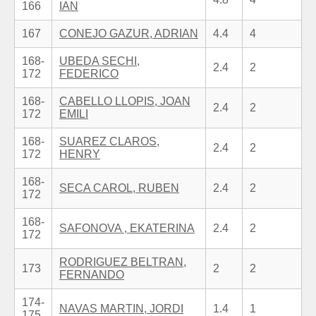
166
IAN
167
CONEJO GAZUR, ADRIAN
4.4
4
168-
UBEDA SECHI,
2.4
2
172
FEDERICO
168-
CABELLO LLOPIS, JOAN
2.4
2
172
EMILI
168-
SUAREZ CLAROS,
2.4
2
172
HENRY
168-
SECA CAROL, RUBEN
2.4
2
172
168-
SAFONOVA , EKATERINA
2.4
2
172
RODRIGUEZ BELTRAN,
173
2
2
FERNANDO
174-
NAVAS MARTIN, JORDI
1.4
1
175