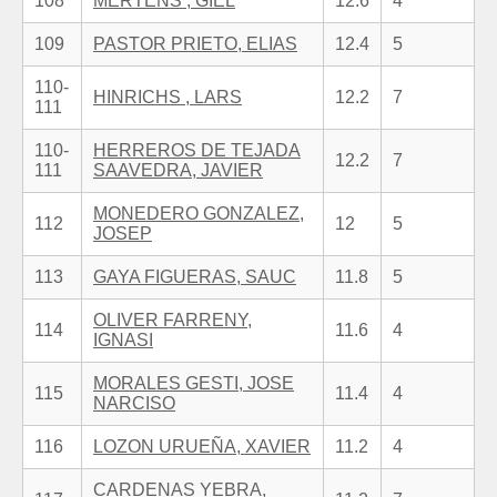
108
MERTENS , GIEL
12.6
4
109
PASTOR PRIETO, ELIAS
12.4
5
110-
HINRICHS , LARS
12.2
7
111
110-
HERREROS DE TEJADA
12.2
7
111
SAAVEDRA, JAVIER
MONEDERO GONZALEZ,
112
12
5
JOSEP
113
GAYA FIGUERAS, SAUC
11.8
5
OLIVER FARRENY,
114
11.6
4
IGNASI
MORALES GESTI, JOSE
115
11.4
4
NARCISO
116
LOZON URUEÑA, XAVIER
11.2
4
CARDENAS YEBRA,