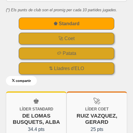
(*) Els punts de club son el promig per cada 10 partides jugades.
♚ Standard
🚀 Coet
🥔 Patata
⇅ Lladres d'ELO
compartir
♚
🚀
LÍDER STANDARD
LÍDER COET
DE LOMAS
RUIZ VAZQUEZ,
BUSQUETS, ALBA
GERARD
34.4 pts
25 pts