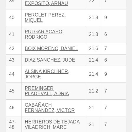
39
22
7
EXPOSITO, ARNAU
PEROLET PEREZ,
40
21.8
9
MIQUEL
PULGAR ACASO,
41
21.8
6
RODRIGO
42
BOIX MORENO, DANIEL
21.6
7
43
DIAZ SANCHEZ, JUDE
21.4
6
ALSINA KIRCHNER,
44
21.4
9
JORGE
PREMINGER
45
21.2
7
PLADEVALL, ADRIA
GABAÑACH
46
21
7
FERNANDEZ, VICTOR
47-
HERREROS DE TEJADA
21
7
48
VILADRICH, MARC