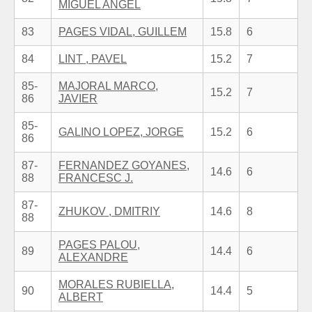
MIGUEL ANGEL
83
PAGES VIDAL, GUILLEM
15.8
6
84
LINT , PAVEL
15.2
7
85-
MAJORAL MARCO,
15.2
7
86
JAVIER
85-
GALINO LOPEZ, JORGE
15.2
6
86
87-
FERNANDEZ GOYANES,
14.6
6
88
FRANCESC J.
87-
ZHUKOV , DMITRIY
14.6
8
88
PAGES PALOU,
89
14.4
6
ALEXANDRE
MORALES RUBIELLA,
90
14.4
5
ALBERT