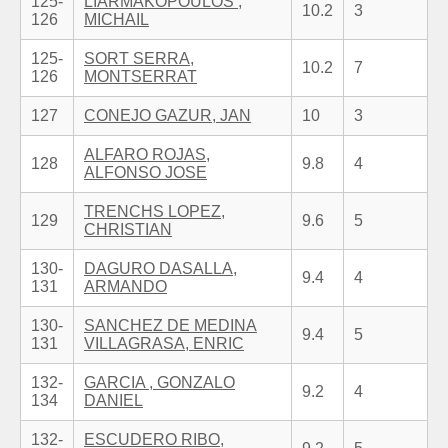
125-
LIARMAKOPOULOS ,
10.2
3
126
MICHAIL
125-
SORT SERRA,
10.2
7
126
MONTSERRAT
127
CONEJO GAZUR, JAN
10
3
ALFARO ROJAS,
128
9.8
4
ALFONSO JOSE
TRENCHS LOPEZ,
129
9.6
5
CHRISTIAN
130-
DAGURO DASALLA,
9.4
4
131
ARMANDO
130-
SANCHEZ DE MEDINA
9.4
5
131
VILLAGRASA, ENRIC
132-
GARCIA , GONZALO
9.2
4
134
DANIEL
132-
ESCUDERO RIBO,