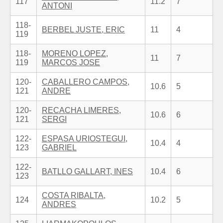
117
11.2
7
ANTONI
118-
BERBEL JUSTE, ERIC
11
4
119
118-
MORENO LOPEZ,
11
7
119
MARCOS JOSE
120-
CABALLERO CAMPOS,
10.6
5
121
ANDRE
120-
RECACHA LIMERES,
10.6
6
121
SERGI
122-
ESPASA URIOSTEGUI,
10.4
4
123
GABRIEL
122-
BATLLO GALLART, INES
10.4
6
123
COSTA RIBALTA,
124
10.2
5
ANDRES