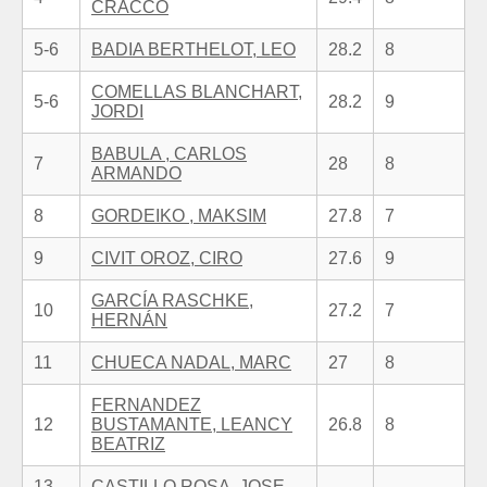
CRACCO
5-6
BADIA BERTHELOT, LEO
28.2
8
COMELLAS BLANCHART,
5-6
28.2
9
JORDI
BABULA , CARLOS
7
28
8
ARMANDO
8
GORDEIKO , MAKSIM
27.8
7
9
CIVIT OROZ, CIRO
27.6
9
GARCÍA RASCHKE,
10
27.2
7
HERNÁN
11
CHUECA NADAL, MARC
27
8
FERNANDEZ
12
BUSTAMANTE, LEANCY
26.8
8
BEATRIZ
13-
CASTILLO ROSA, JOSE