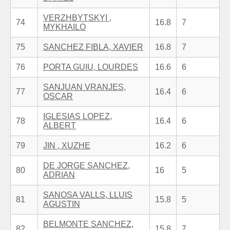
VERZHBYTSKYI ,
74
16.8
7
MYKHAILO
75
SANCHEZ FIBLA, XAVIER
16.8
7
76
PORTA GUIU, LOURDES
16.6
6
SANJUAN VRANJES,
77
16.4
6
OSCAR
IGLESIAS LOPEZ,
78
16.4
6
ALBERT
79
JIN , XUZHE
16.2
6
DE JORGE SANCHEZ,
80
16
5
ADRIAN
SANOSA VALLS, LLUIS
81
15.8
5
AGUSTIN
BELMONTE SANCHEZ,
82
15.8
7