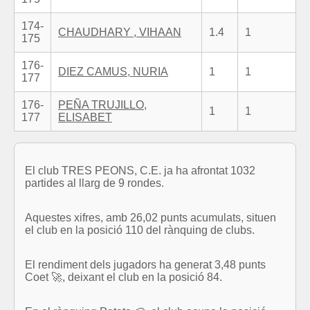
174-
CHAUDHARY , VIHAAN
1.4
1
175
176-
DIEZ CAMUS, NURIA
1
1
177
176-
PEÑA TRUJILLO,
1
1
177
ELISABET
El club TRES PEONS, C.E. ja ha afrontat 1032
partides al llarg de 9 rondes.
Aquestes xifres, amb 26,02 punts acumulats, situen
el club en la posició 110 del rànquing de clubs.
El rendiment dels jugadors ha generat 3,48 punts
Coet 🚀, deixant el club en la posició 84.