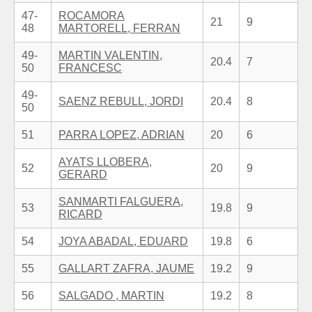
47-
ROCAMORA
21
9
48
MARTORELL, FERRAN
49-
MARTIN VALENTIN,
20.4
7
50
FRANCESC
49-
SAENZ REBULL, JORDI
20.4
8
50
51
PARRA LOPEZ, ADRIAN
20
6
AYATS LLOBERA,
52
20
9
GERARD
SANMARTI FALGUERA,
53
19.8
9
RICARD
54
JOYA ABADAL, EDUARD
19.8
6
55
GALLART ZAFRA, JAUME
19.2
9
56
SALGADO , MARTIN
19.2
8