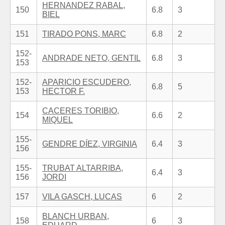
HERNANDEZ RABAL,
150
6.8
3
BIEL
151
TIRADO PONS, MARC
6.8
2
152-
ANDRADE NETO, GENTIL
6.8
3
153
152-
APARICIO ESCUDERO,
6.8
5
153
HECTOR F.
CACERES TORIBIO,
154
6.6
2
MIQUEL
155-
GENDRE DÍEZ, VIRGINIA
6.4
3
156
155-
TRUBAT ALTARRIBA,
6.4
3
156
JORDI
157
VILA GASCH, LUCAS
6
2
BLANCH URBAN,
158
6
3