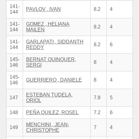
141-
PAVLOV , IVAN
8.2
4
144
141-
GOMEZ , HELIANA
8.2
4
144
MAILEN
141-
GARLAPATI , SIDDANTH
8.2
6
144
REDDY
145-
BERNAT QUINQUER,
8
4
146
SERGI
145-
GUERRIERO , DANIELE
8
4
146
ESTEBAN TUDELA,
147
7.8
5
ORIOL
148
PEÑA QUILEZ, ROSEL
7.2
6
MENCHINI , JEAN-
149
7
4
CHRISTOPHE