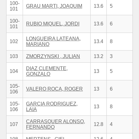
100-
GRAU MARTI, JOAQUIM
13.6
5
101
100-
RUBIO MIQUEL, JORDI
13.6
6
101
LONGUEIRA LATEANA,
102
13.4
8
MARIANO
103
ZMORZYNSKI , JULIAN
13.2
3
DIAZ CLEMENTE,
104
13
5
GONZALO
105-
VALERO ROCA, ROGER
13
6
106
105-
GARCIA RODRIGUEZ,
13
8
106
LAIA
CARRASQUER ALONSO,
107
12.8
4
FERNANDO