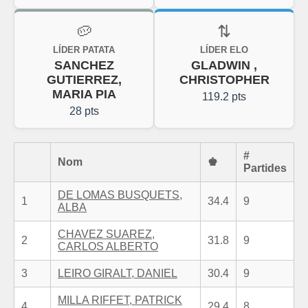
🥔
⇅
LÍDER PATATA
LÍDER ELO
SANCHEZ
GLADWIN ,
GUTIERREZ,
CHRISTOPHER
MARIA PIA
119.2 pts
28 pts
#
Nom
♚
Partides
DE LOMAS BUSQUETS,
1
34.4
9
ALBA
CHAVEZ SUAREZ,
2
31.8
9
CARLOS ALBERTO
3
LEIRO GIRALT, DANIEL
30.4
9
MILLA RIFFET, PATRICK
4
29.4
8